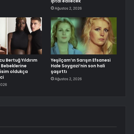
iptal edilecek
Ağustos 2, 2026
lcu Bertuğ Yıldırım
Yeşilçam’ın Sarışın Efsanesi
 Bebeklerine
Hale Soygazi’nin son hali
 isim oldukça
şaşırttı
ci
Ağustos 2, 2026
2026