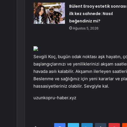
Bülent Ersoy estetik sonrası
ilk kez sahnede: Nasıl
beğendiniz mi?
Ağustos 5, 2026
Sevgili Koç, bugün odak noktası aşk hayatın, ço
başlangıçlarınızı ve yeniliklerinizi akşam saat
havada asılı kalabilir. Akşamın ilerleyen saatle
Beslenme ve sağlığınız için yeni kararlar ve pla
hassasiyetleriniz olabilir. Sevgiyle kal.
uzunkopru-haber.xyz
Facebook
Twitter
LinkedIn
Tumblr
Pint