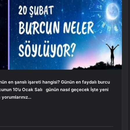
nün en şanslı işareti hangisi? Günün en faydalı burcu
cunun 10’u
Ocak
Salı
günün nasıl geçecek İşte yeni
ç yorumlarınız…