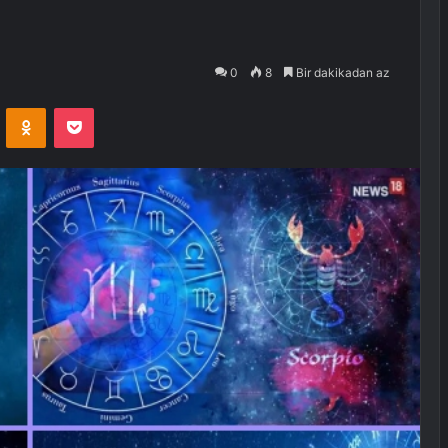
0
8
Bir dakikadan az
VKontakte
Odnoklassniki
Pocket