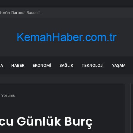
ton’ın Darbesi Russell’ı Belçika GP’sinde Yarış Dışı Bıraktı
FA
HABER
EKONOMI
SAĞLIK
TEKNOLOJI
YAŞAM
ç Yorumu
rcu Günlük Burç