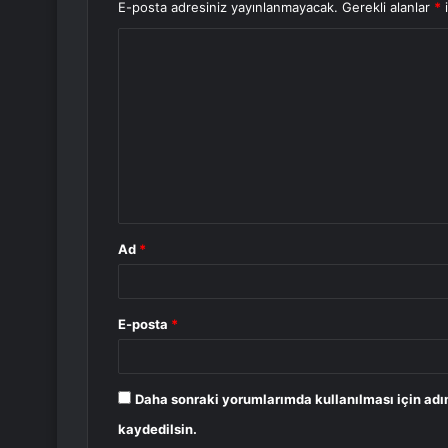
E-posta adresiniz yayınlanmayacak.
Gerekli alanlar
*
i
Y
o
r
u
m
*
Ad
*
E-posta
*
Daha sonraki yorumlarımda kullanılması için adı
kaydedilsin.