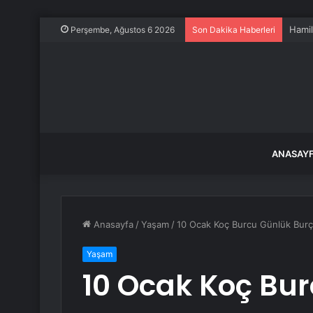
Hamil
Perşembe, Ağustos 6 2026
Son Dakika Haberleri
ANASAY
Anasayfa
/
Yaşam
/
10 Ocak Koç Burcu Günlük Bur
Yaşam
10 Ocak Koç Bu