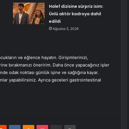
Halef dizisine sürpriz isim:
Ünlü aktör kadroya dahil
edildi
Ağustos 5, 2026
cukların ve eğlence hayatın. Girişimlerinizi,
lerine bırakmanızı öneririm. Daha önce yapacağınız işler
rinde odak noktası günlük işine ve sağlığına kayar.
nlar yapabilirsiniz. Ayrıca geceleri gastrointestinal
erest
Reddit
VKontakte
Odnoklassniki
Pocket
E-Posta ile paylaş
Yazdır