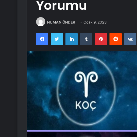
Yorumu
NUMAN ÖNDER
Ocak 9, 2023
Facebook
Twitter
LinkedIn
Tumblr
Pinterest
Reddit