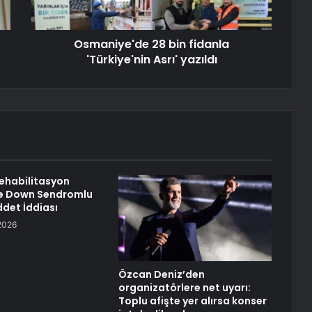
Osmaniye'de 28 bin fidanla
'Türkiye'nin Asrı' yazıldı
Rehabilitasyon
e Down Sendromlu
det İddiası
2026
Özcan Deniz’den
organizatörlere net uyarı:
Toplu afişte yer alırsa konser