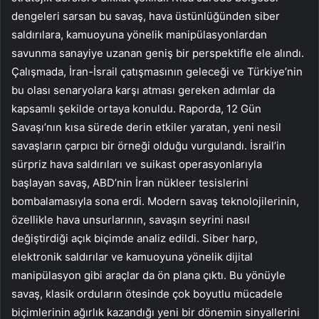
dengeleri sarsan bu savaş, hava üstünlüğünden siber
saldırılara, kamuoyuna yönelik manipülasyonlardan
savunma sanayiye uzanan geniş bir perspektifle ele alındı.
Çalışmada, İran-İsrail çatışmasının geleceği ve Türkiye’nin
bu olası senaryolara karşı atması gereken adımlar da
kapsamlı şekilde ortaya konuldu. Raporda, 12 Gün
Savaşı’nın kısa sürede derin etkiler yaratan, yeni nesil
savaşların çarpıcı bir örneği olduğu vurgulandı. İsrail’in
sürpriz hava saldırıları ve suikast operasyonlarıyla
başlayan savaş, ABD’nin İran nükleer tesislerini
bombalamasıyla sona erdi. Modern savaş teknolojilerinin,
özellikle hava unsurlarının, savaşın seyrini nasıl
değiştirdiği açık biçimde analiz edildi. Siber harp,
elektronik saldırılar ve kamuoyuna yönelik dijital
manipülasyon gibi araçlar da ön plana çıktı. Bu yönüyle
savaş, klasik orduların ötesinde çok boyutlu mücadele
biçimlerinin ağırlık kazandığı yeni bir dönemin sinyallerini