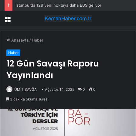
İstanbul’da 128 yeni noktaya daha EDS geliyor
Menü
Anasayfa
/
Haber
Haber
12 Gün Savaşı Raporu
Yayınlandı
ÜMİT SAVĞA
Ağustos 14, 2025
0
0
3 dakika okuma süresi