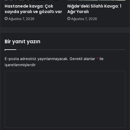
Hastanede kavga: Çok
Niğde’deki Silahlı Kavga: 1
sayıda yaralı ve gözaltı var
Ağır Yaralı
Ağustos 7, 2026
Ağustos 7, 2026
Bir yanıt yazın
E-posta adresiniz yayınlanmayacak.
Gerekli alanlar
*
ile
işaretlenmişlerdir
Y
o
r
u
m
*