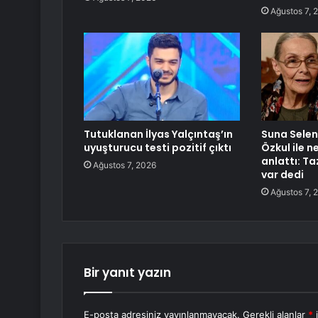
Ağustos 7, 
Tutuklanan İlyas Yalçıntaş’ın
Suna Selen 
uyuşturucu testi pozitif çıktı
Özkul ile 
anlattı: T
Ağustos 7, 2026
var dedi
Ağustos 7, 
Bir yanıt yazın
E-posta adresiniz yayınlanmayacak.
Gerekli alanlar
*
i