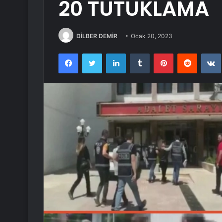
20 TUTUKLAMA
DİLBER DEMİR
Ocak 20, 2023
Facebook
Twitter
LinkedIn
Tumblr
Pinterest
Reddit