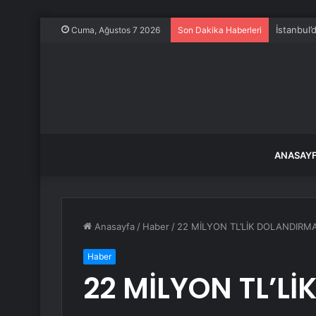
İstanbul’
Cuma, Ağustos 7 2026
Son Dakika Haberleri
ANASAY
Anasayfa
/
Haber
/
22 MİLYON TL’LİK DOLANDIR
Haber
22 MİLYON TL’L