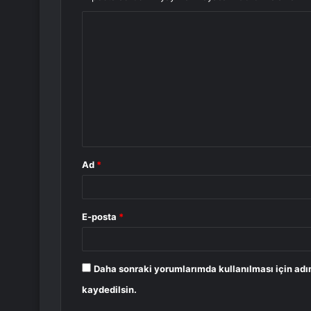
Y
o
r
u
m
*
Ad
*
E-posta
*
Daha sonraki yorumlarımda kullanılması için adı
kaydedilsin.