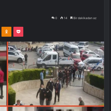
0
14
Bir dakikadan az
VKontakte
Odnoklassniki
Pocket