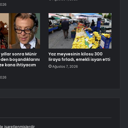
2026
yıllar sonra Münir
Yaz meyvesinin kilosu 300
neden boşandıklarını
liraya fırladı, emekli isyan etti
aze kana ihtiyacım
Ağustos 7, 2026
2026
le işaretlenmişlerdir