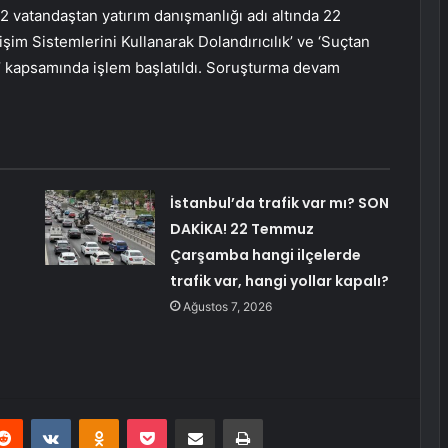
72 vatandaştan yatırım danışmanlığı adı altında 22
işim Sistemlerini Kullanarak Dolandırıcılık’ ve ‘Suçtan
ı’ kapsamında işlem başlatıldı. Soruşturma devam
İstanbul’da trafik var mı? SON
DAKİKA! 22 Temmuz
Çarşamba hangi ilçelerde
trafik var, hangi yollar kapalı?
Ağustos 7, 2026
erest
Reddit
VKontakte
Odnoklassniki
Pocket
E-Posta ile paylaş
Yazdır