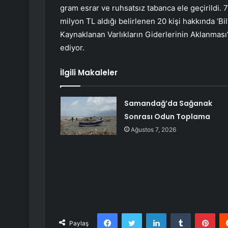
gram esrar ve ruhsatsız tabanca ele geçirildi. 
milyon TL aldığı belirlenen 20 kişi hakkında ‘Bil
Kaynaklanan Varlıkların Giderlerinin Aklanmas
ediyor.
İlgili Makaleler
Samandağ’da Sağanak
Sonrası Odun Toplama
Ağustos 7, 2026
Facebook
Twitter
LinkedIn
Tumblr
Pint
Paylaş