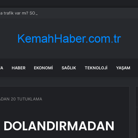
da trafik var mı? SON DAKİKA! 22 Temmuz Çarşamba hangi ilçelerde trafik 
FA
HABER
EKONOMI
SAĞLIK
TEKNOLOJI
YAŞAM
MADAN 20 TUTUKLAMA
İK DOLANDIRMADAN