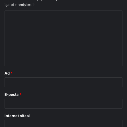
işaretlenmişlerdir
Y
o
r
u
m
*
Ad
*
E-posta
*
İnternet sitesi