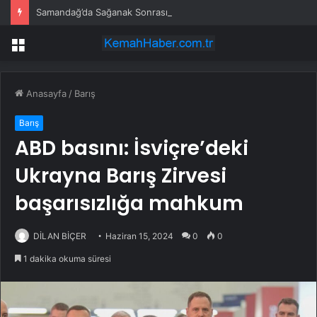
Samandağ’da Sağanak Sonrası Odun Toplama
Menü
Anasayfa
/
Barış
Barış
ABD basını: İsviçre’deki
Ukrayna Barış Zirvesi
başarısızlığa mahkum
DİLAN BİÇER
Haziran 15, 2024
0
0
1 dakika okuma süresi