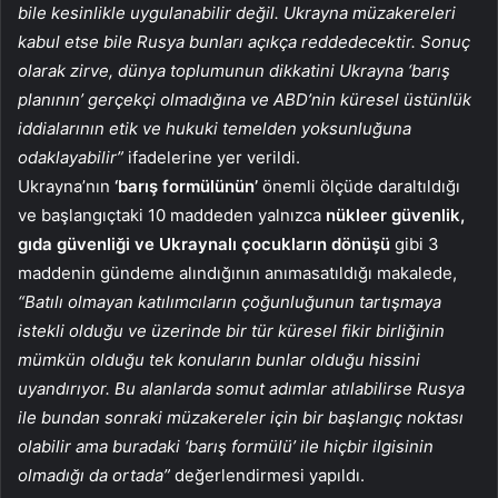
bile kesinlikle uygulanabilir değil. Ukrayna müzakereleri
kabul etse bile Rusya bunları açıkça reddedecektir. Sonuç
olarak zirve, dünya toplumunun dikkatini Ukrayna ‘barış
planının’ gerçekçi olmadığına ve ABD’nin küresel üstünlük
iddialarının etik ve hukuki temelden yoksunluğuna
odaklayabilir”
ifadelerine yer verildi.
Ukrayna’nın
‘barış formülünün’
önemli ölçüde daraltıldığı
ve başlangıçtaki 10 maddeden yalnızca
nükleer güvenlik,
gıda güvenliği ve Ukraynalı çocukların dönüşü
gibi 3
maddenin gündeme alındığının anımasatıldığı makalede,
“Batılı olmayan katılımcıların çoğunluğunun tartışmaya
istekli olduğu ve üzerinde bir tür küresel fikir birliğinin
mümkün olduğu tek konuların bunlar olduğu hissini
uyandırıyor. Bu alanlarda somut adımlar atılabilirse Rusya
ile bundan sonraki müzakereler için bir başlangıç ​​noktası
olabilir ama buradaki ‘barış formülü’ ile hiçbir ilgisinin
olmadığı da ortada”
değerlendirmesi yapıldı.