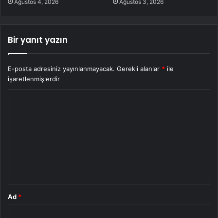
Ağustos 4, 2026
Ağustos 3, 2026
Bir yanıt yazın
E-posta adresiniz yayınlanmayacak.
Gerekli alanlar
*
ile
işaretlenmişlerdir
Y
o
r
u
m
*
Ad
*