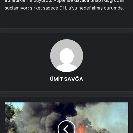
etmediklerini duyurdu. Apple ise davada Snap’i doğrudan
suçlamıyor; şirket sadece Di Liu’yu hedef almış durumda.
ÜMİT SAVĞA