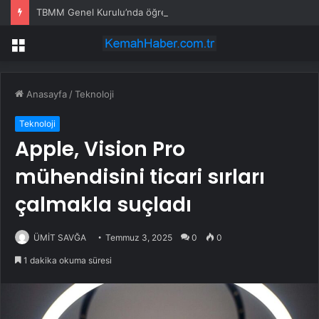
TBMM Genel Kurulu’nda öğretim elemanlarına güvenlik soruşturmasını öngören madde tekliften çıkarıldı
Menü
Anasayfa
/
Teknoloji
Teknoloji
Apple, Vision Pro
mühendisini ticari sırları
çalmakla suçladı
ÜMİT SAVĞA
Temmuz 3, 2025
0
0
1 dakika okuma süresi