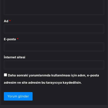
m
*
Ad
*
E-posta
*
İnternet sitesi
Daha sonraki yorumlarımda kullanılması için adım, e-posta
adresim ve site adresim bu tarayıcıya kaydedilsin.