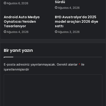
Sürdü
Ağustos 6, 2026
Ağustos 4, 2026
Android Auto Medya
BYD Avustralya’da 2025
Oynatıcısı Yeniden
model araçları 2026 diye
Tasarlanıyor
sattı
Ağustos 4, 2026
Ağustos 3, 2026
Bir yanıt yazın
E-posta adresiniz yayınlanmayacak.
Gerekli alanlar
*
ile
işaretlenmişlerdir
Y
o
r
u