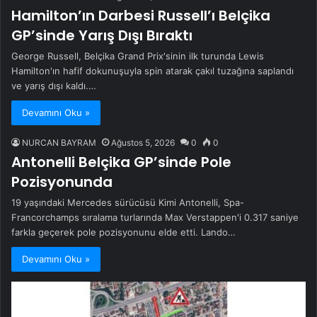
Hamilton’ın Darbesi Russell’ı Belçika
GP’sinde Yarış Dışı Bıraktı
George Russell, Belçika Grand Prix'sinin ilk turunda Lewis
Hamilton'ın hafif dokunuşuyla spin atarak çakıl tuzağına saplandı
ve yarış dışı kaldı.…
Devamını Oku »
NURCAN BAYRAM
Ağustos 5, 2026
0
0
Antonelli Belçika GP’sinde Pole
Pozisyonunda
19 yaşındaki Mercedes sürücüsü Kimi Antonelli, Spa-
Francorchamps sıralama turlarında Max Verstappen'i 0.317 saniye
farkla geçerek pole pozisyonunu elde etti. Lando…
Devamını Oku »