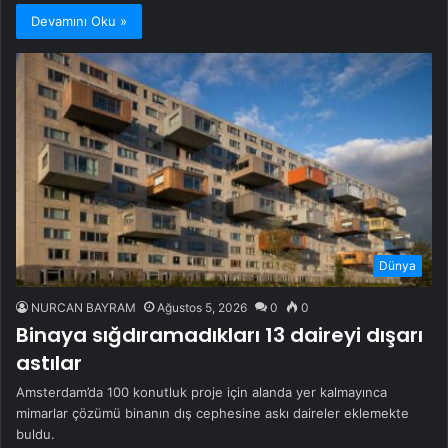
Devamını Oku »
Dünya
NURCAN BAYRAM
Ağustos 5, 2026
0
0
Binaya sığdıramadıkları 13 daireyi dışarı
astılar
Amsterdam’da 100 konutluk proje için alanda yer kalmayınca
mimarlar çözümü binanın dış cephesine askı daireler eklemekte
buldu.