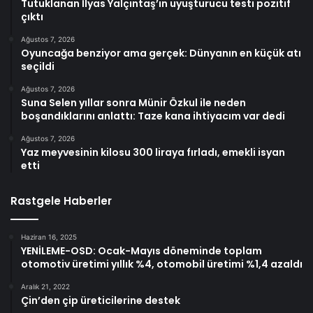
Tutuklanan İlyas Yalçıntaş’ın uyuşturucu testi pozitif
çıktı
Ağustos 7, 2026
Oyuncağa benziyor ama gerçek: Dünyanın en küçük atı
seçildi
Ağustos 7, 2026
Suna Selen yıllar sonra Münir Özkul ile neden
boşandıklarını anlattı: Taze kana ihtiyacım var dedi
Ağustos 7, 2026
Yaz meyvesinin kilosu 300 liraya fırladı, emekli isyan
etti
Rastgele Haberler
Haziran 16, 2025
YENİLEME-OSD: Ocak-Mayıs döneminde toplam
otomotiv üretimi yıllık %4, otomobil üretimi %1,4 azaldı
Aralık 21, 2022
Çin’den çip üreticilerine destek