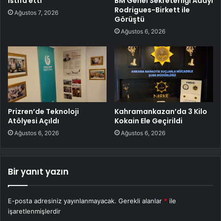
istifa etti
BM Genel Sekreterliği Adayı
Rodrigues-Birkett ile
Ağustos 7, 2026
Görüştü
Ağustos 6, 2026
Prizren’de Teknoloji
Kahramankazan’da 3 Kilo
Atölyesi Açıldı
Kokain Ele Geçirildi
Ağustos 6, 2026
Ağustos 6, 2026
Bir yanıt yazın
E-posta adresiniz yayınlanmayacak.
Gerekli alanlar
*
ile
işaretlenmişlerdir