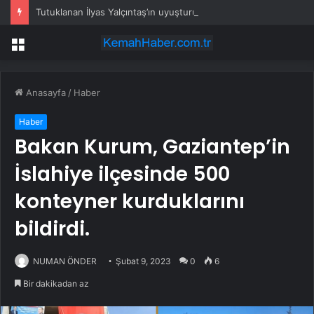
Tutuklanan İlyas Yalçıntaş’ın uyuşturucu testi pozitif çıktı
Menü
Anasayfa
/
Haber
Haber
Bakan Kurum, Gaziantep’in
İslahiye ilçesinde 500
konteyner kurduklarını
bildirdi.
NUMAN ÖNDER
Şubat 9, 2023
0
6
Bir dakikadan az