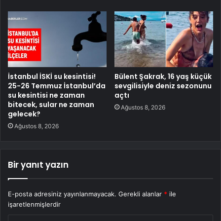
İstanbul İSKİ su kesintisi!
Bülent Şakrak, 16 yaş küçük
25-26 Temmuz İstanbul’da
sevgilisiyle deniz sezonunu
su kesintisi ne zaman
açtı
bitecek, sular ne zaman
Ağustos 8, 2026
gelecek?
Ağustos 8, 2026
Bir yanıt yazın
E-posta adresiniz yayınlanmayacak.
Gerekli alanlar
*
ile
işaretlenmişlerdir