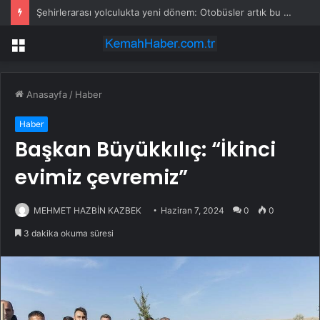
Şehirlerarası yolculukta yeni dönem: Otobüsler artık bu şehirlerde durmayacak
Menü
Anasayfa
/
Haber
Haber
Başkan Büyükkılıç: “İkinci
evimiz çevremiz”
MEHMET HAZBİN KAZBEK
Haziran 7, 2024
0
0
3 dakika okuma süresi