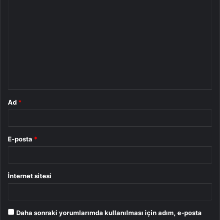
Y
o
r
u
m
*
Ad
*
E-posta
*
İnternet sitesi
Daha sonraki yorumlarımda kullanılması için adım, e-posta