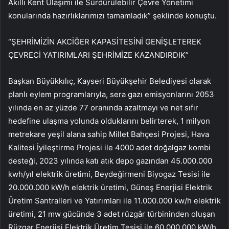
Akıllı Kent Ulaşımı ile Sürdürülebilir Çevre Yönetimi
konularında hazırlıklarımızı tamamladık” şeklinde konuştu.
“ŞEHRİMİZİN AKCİĞER KAPASİTESİNİ GENİŞLETEREK
ÇEVRECİ YATIRIMLARI ŞEHRİMİZE KAZANDIRDIK”
Başkan Büyükkılıç, Kayseri Büyükşehir Belediyesi olarak
planlı eylem programlarıyla, sera gazı emisyonlarını 2053
yılında en az yüzde 77 oranında azaltmayı ve net sıfır
hedefine ulaşma yolunda olduklarını belirterek, 1 milyon
metrekare yeşil alana sahip Millet Bahçesi Projesi, Hava
Kalitesi İyileştirme Projesi ile 4000 adet doğalgaz kombi
desteği, 2023 yılında katı atık depo gazından 45.000.000
kwh/yıl elektrik üretimi, Beydeğirmeni Biyogaz Tesisi ile
20.000.000 kW/h elektrik üretimi, Güneş Enerjisi Elektrik
Üretim Santralleri ve Yatırımları ile 11.000.000 kw/h elektrik
üretimi, 21 mw gücünde 3 adet rüzgâr türbininden oluşan
Rüzgar Enerjisi Elektrik Üretim Tesisi ile 60.000.000 kW/h