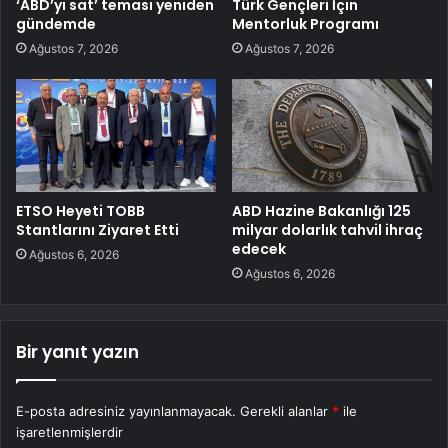
‘ABD’yi sat’ teması yeniden
Türk Gençleri İçin
gündemde
Mentorluk Programı
Ağustos 7, 2026
Ağustos 7, 2026
ETSO Heyeti TOBB
ABD Hazine Bakanlığı 125
Stantlarını Ziyaret Etti
milyar dolarlık tahvil ihraç
edecek
Ağustos 6, 2026
Ağustos 6, 2026
Bir yanıt yazın
E-posta adresiniz yayınlanmayacak.
Gerekli alanlar
*
ile
işaretlenmişlerdir