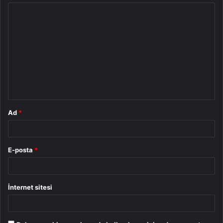
Y
o
r
u
m
*
Ad
*
E-posta
*
İnternet sitesi