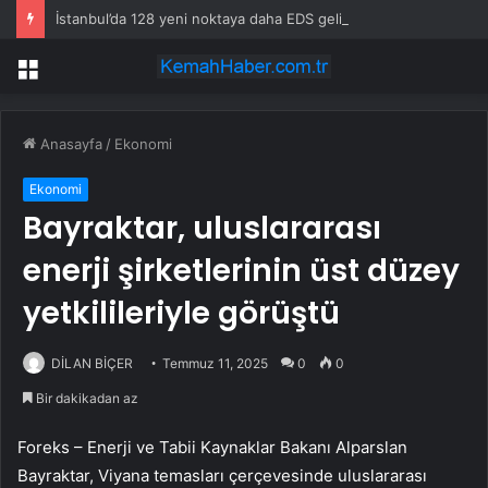
İstanbul’da 128 yeni noktaya daha EDS geliyor
Menü
Anasayfa
/
Ekonomi
Ekonomi
Bayraktar, uluslararası
enerji şirketlerinin üst düzey
yetkilileriyle görüştü
DİLAN BİÇER
Temmuz 11, 2025
0
0
Bir dakikadan az
Foreks – Enerji ve Tabii Kaynaklar Bakanı Alparslan
Bayraktar, Viyana temasları çerçevesinde uluslararası