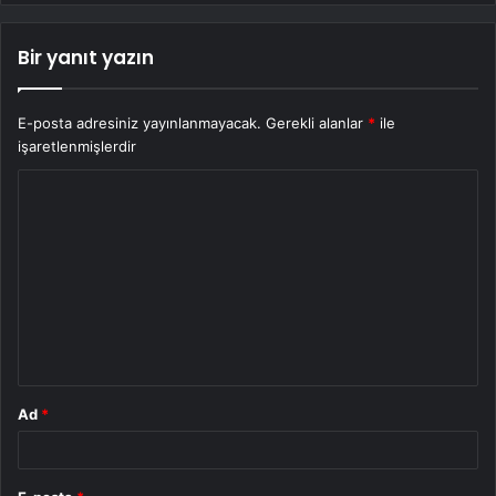
Bir yanıt yazın
E-posta adresiniz yayınlanmayacak.
Gerekli alanlar
*
ile
işaretlenmişlerdir
Y
o
r
u
m
*
Ad
*