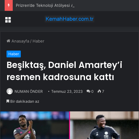
Prizren’de Teknoloji Atölyesi Açıldı
Menü
Anasayfa
/
Haber
Haber
Beşiktaş, Daniel Amartey’i
resmen kadrosuna kattı
NUMAN ÖNDER
Temmuz 23, 2023
0
7
Bir dakikadan az