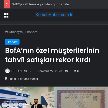
‘ABD’yi sat’ teması yeniden gündemde
Menü
Anasayfa
/
Ekonomi
Ekonomi
BofA’nın özel müşterilerinin
tahvil satışları rekor kırdı
ORHAN EŞFER
Temmuz 22, 2023
0
6
1 dakika okuma süresi