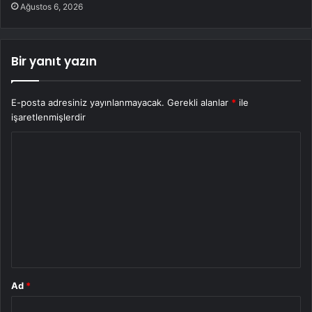
Ağustos 6, 2026
Bir yanıt yazın
E-posta adresiniz yayınlanmayacak.
Gerekli alanlar
*
ile
işaretlenmişlerdir
Y
o
r
u
m
*
Ad
*