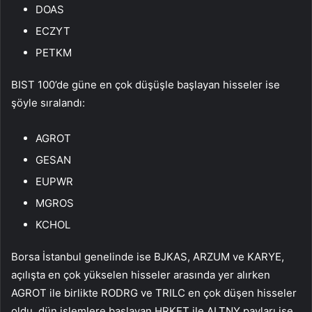
DOAS
ECZYT
PETKM
BIST 100’de güne en çok düşüşle başlayan hisseler ise
şöyle sıralandı:
AGROT
GESAN
EUPWR
MGROS
KCHOL
Borsa İstanbul
genelinde ise
BJKAS
,
ARZUM
ve
KARYE
,
açılışta en çok yükselen hisseler arasında yer alırken
AGROT
ile birlikte
RODRG
ve
TRILC
en çok düşen hisseler
oldu. dün işlemlere başlayan
HRKET
ile
ALTNY
payları ise