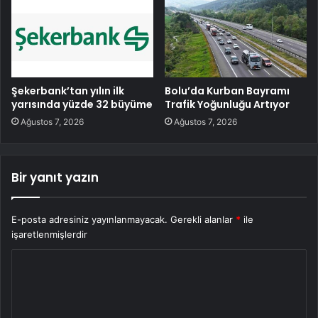
Şekerbank’tan yılın ilk
Bolu’da Kurban Bayramı
yarısında yüzde 32 büyüme
Trafik Yoğunluğu Artıyor
Ağustos 7, 2026
Ağustos 7, 2026
Bir yanıt yazın
E-posta adresiniz yayınlanmayacak.
Gerekli alanlar
*
ile
işaretlenmişlerdir
Y
o
r