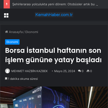
Şehirlerarası yolculukta yeni dönem: Otobüsler artık bu şehirlerde durmayacak
Menü
Anasayfa
/
Ekonomi
Ekonomi
Borsa İstanbul haftanın son
işlem gününe yatay başladı
MEHMET HAZBİN KAZBEK
Mayıs 25, 2024
0
0
1 dakika okuma süresi