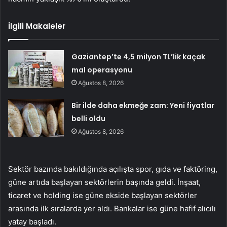
İlgili Makaleler
Gaziantep’te 4,5 milyon TL’lik kaçak
mal operasyonu
Ağustos 8, 2026
Bir ilde daha ekmeğe zam: Yeni fiyatlar
belli oldu
Ağustos 8, 2026
Sektör bazında bakıldığında açılışta
spor
,
gıda
ve
faktöring
,
güne artıda başlayan sektörlerin başında geldi.
İnşaat
,
ticaret
ve
holding
ise güne ekside başlayan sektörler
arasında ilk sıralarda yer aldı.
Bankalar
ise güne hafif alıcılı
yatay başladı.