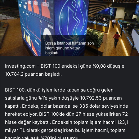
Investing.com – BIST 100 endeksi güne %0,08 düşüşle
10.784,2 puandan başladı.
BIST 100, dünkü işlemlerde kapanışa doğru gelen
satışlarla günü %1’e yakın düşüşle 10.792,53 puandan
kapattı. Endeks, dolar bazında ise 335 dolar seviyesinde
hareket ediyor. BIST 100’de dün 27 hisse yükselirken 72
hisse değer kaybetti. Endeksin toplam işlem hacmi 123,1
milyar TL olarak gerçekleşirken bu işlem hacmi, toplam
hacmin yaklaşık %70’ini oluşturdu.