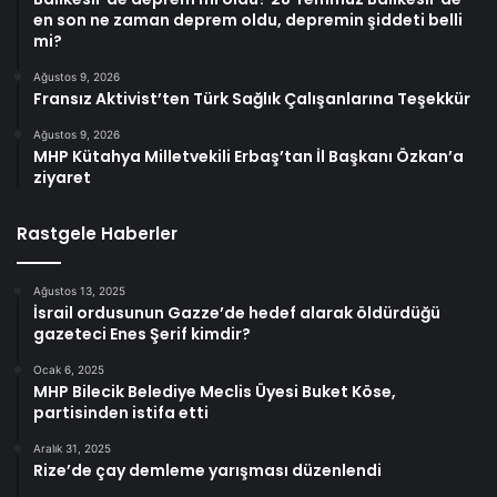
en son ne zaman deprem oldu, depremin şiddeti belli
mi?
Ağustos 9, 2026
Fransız Aktivist’ten Türk Sağlık Çalışanlarına Teşekkür
Ağustos 9, 2026
MHP Kütahya Milletvekili Erbaş’tan İl Başkanı Özkan’a
ziyaret
Rastgele Haberler
Ağustos 13, 2025
İsrail ordusunun Gazze’de hedef alarak öldürdüğü
gazeteci Enes Şerif kimdir?
Ocak 6, 2025
MHP Bilecik Belediye Meclis Üyesi Buket Köse,
partisinden istifa etti
Aralık 31, 2025
Rize’de çay demleme yarışması düzenlendi