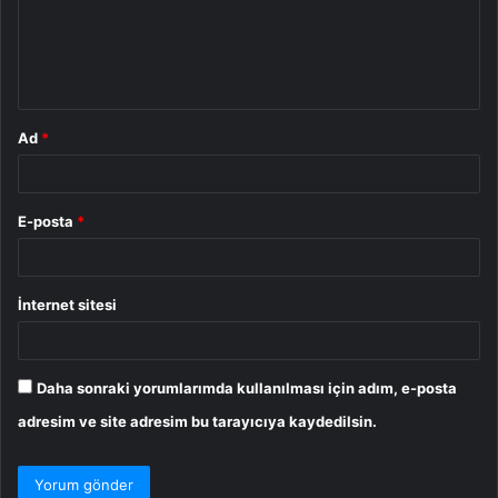
u
m
*
Ad
*
E-posta
*
İnternet sitesi
Daha sonraki yorumlarımda kullanılması için adım, e-posta
adresim ve site adresim bu tarayıcıya kaydedilsin.