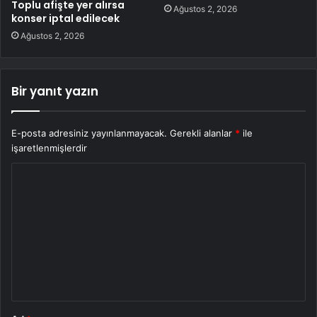
Toplu afişte yer alırsa
Ağustos 2, 2026
konser iptal edilecek
Ağustos 2, 2026
Bir yanıt yazın
E-posta adresiniz yayınlanmayacak.
Gerekli alanlar
*
ile
işaretlenmişlerdir
Y
o
r
u
m
*