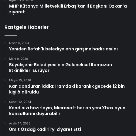
Ağustos 9, 2026
MHP Kütahya Milletvekili Erbaş’tan İl Başkanı Özkan’a
ziyaret
Rastgele Haberler
Nisan 6, 2024
Yeniden Refah’lı belediyelerin girişine hadis asıldı
Mart 9, 2026
Büyükşehir Belediyesi’nin Geleneksel Ramazan
Etkinlikleri sürüyor
Mayıs 15, 2026
Kan donduran iddia: İran’daki karanlık gecede 12 bin
kişi öldürüldü
Şubat 12, 2024
Kendinizi hazırlayın, Microsoft her an yeni Xbox oyun
konsollarını duyurabilir
Aralık 14, 2025
Ümit Özdağ Kadirli’yi Ziyaret Etti