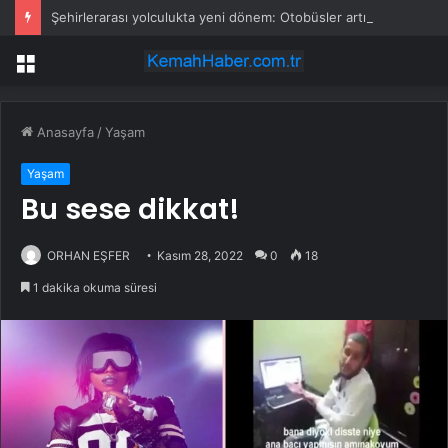
Şehirlerarası yolculukta yeni dönem: Otobüsler artık bu şehirlerde durmayacak
Menü
Anasayfa
/
Yaşam
Yaşam
Bu sese dikkat!
ORHAN EŞFER
Kasım 28, 2022
0
18
1 dakika okuma süresi