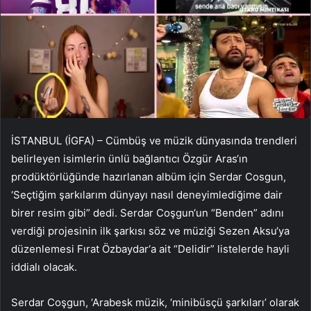
İSTANBUL (İGFA) – Cümbüş ve müzik dünyasında trendleri
belirleyen isimlerin ünlü bağlantıcı Özgür Aras‘ın
prodüktörlüğünde hazırlanan albüm için Serdar Cosgun,
‘Seçtiğim şarkılarım dünyayı nasıl deneyimlediğime dair
birer resim gibi” dedi. Serdar Coşgun‘un “Benden” adını
verdiği projesinin ilk şarkısı söz ve müziği Sezen Aksu‘ya
düzenlemesi Fırat Özbaydar‘a ait “Delidir” listelerde hayli
iddialı olacak.
Serdar Coşgun, ‘Arabesk müzik, ‘minibüsçü şarkıları’ olarak