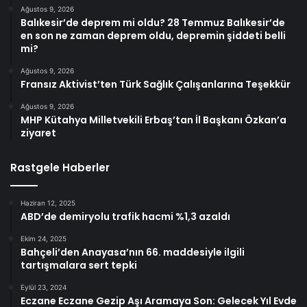
Ağustos 9, 2026
Balıkesir’de deprem mi oldu? 28 Temmuz Balıkesir’de
en son ne zaman deprem oldu, depremin şiddeti belli
mi?
Ağustos 9, 2026
Fransız Aktivist’ten Türk Sağlık Çalışanlarına Teşekkür
Ağustos 9, 2026
MHP Kütahya Milletvekili Erbaş’tan İl Başkanı Özkan’a
ziyaret
Rastgele Haberler
Haziran 12, 2025
ABD’de demiryolu trafik hacmi %1,3 azaldı
Ekim 24, 2025
Bahçeli’den Anayasa’nın 66. maddesiyle ilgili
tartışmalara sert tepki
Eylül 23, 2024
Eczane Eczane Gezip Aşı Aramaya Son: Gelecek Yıl Evde