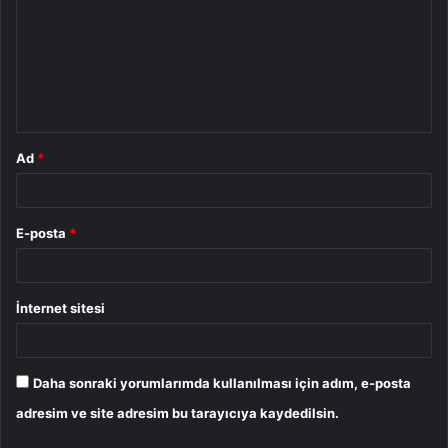
r
u
m
*
Ad
*
E-posta
*
İnternet sitesi
Daha sonraki yorumlarımda kullanılması için adım, e-posta
adresim ve site adresim bu tarayıcıya kaydedilsin.