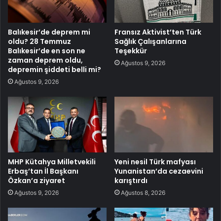
Balıkesir’de deprem mi
Fransız Aktivist’ten Türk
oldu? 28 Temmuz
Sağlık Çalışanlarına
Balıkesir’de en son ne
Teşekkür
zaman deprem oldu,
Ağustos 9, 2026
depremin şiddeti belli mi?
Ağustos 9, 2026
MHP Kütahya Milletvekili
Yeni nesil Türk mafyası
Erbaş’tan İl Başkanı
Yunanistan’da cezaevini
Özkan’a ziyaret
karıştırdı
Ağustos 9, 2026
Ağustos 8, 2026