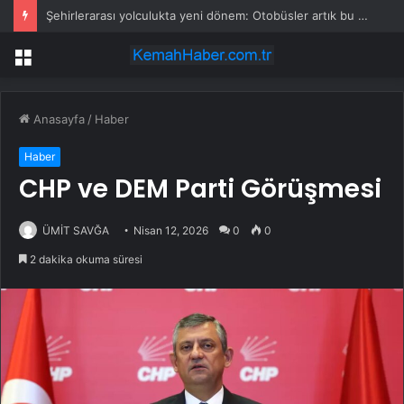
Şehirlerarası yolculukta yeni dönem: Otobüsler artık bu şehirlerde durmayacak
Menü
Anasayfa
/
Haber
Haber
CHP ve DEM Parti Görüşmesi
ÜMİT SAVĞA
Nisan 12, 2026
0
0
2 dakika okuma süresi