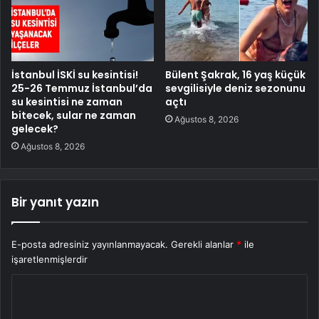
İstanbul İSKİ su kesintisi!
Bülent Şakrak, 16 yaş küçük
25-26 Temmuz İstanbul’da
sevgilisiyle deniz sezonunu
su kesintisi ne zaman
açtı
bitecek, sular ne zaman
Ağustos 8, 2026
gelecek?
Ağustos 8, 2026
Bir yanıt yazın
E-posta adresiniz yayınlanmayacak.
Gerekli alanlar
*
ile
işaretlenmişlerdir
Y
o