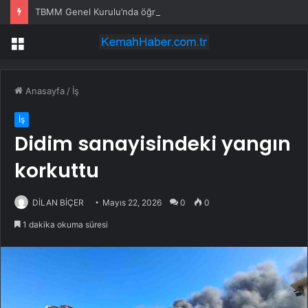
TBMM Genel Kurulu’nda öğretim elemanlarına güvenlik soruşturmasını öngören madde tekliften çıkarıldı
Menü
Anasayfa
/
İş
İş
Didim sanayisindeki yangın
korkuttu
DİLAN BİÇER
Mayıs 22, 2026
0
0
1 dakika okuma süresi