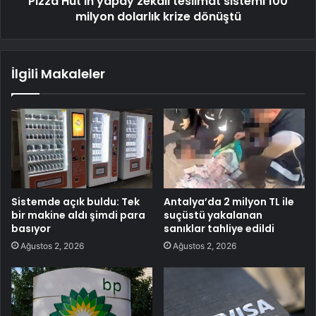
Pizza Hut’ın yapay zekalı teslimat sistemi 100
milyon dolarlık krize dönüştü
İlgili Makaleler
Sistemde açık buldu: Tek
Antalya’da 2 milyon TL ile
bir makine aldı şimdi para
suçüstü yakalanan
basıyor
sanıklar tahliye edildi
Ağustos 2, 2026
Ağustos 2, 2026