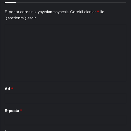
E-posta adresiniz yayınlanmayacak.
Gerekli alanlar
*
ile
işaretlenmişlerdir
Y
o
r
u
m
*
Ad
*
E-posta
*