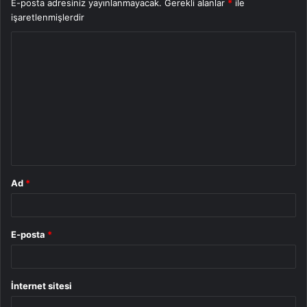
E-posta adresiniz yayınlanmayacak.
Gerekli alanlar
*
ile
işaretlenmişlerdir
Y
o
r
u
m
*
Ad
*
E-posta
*
İnternet sitesi