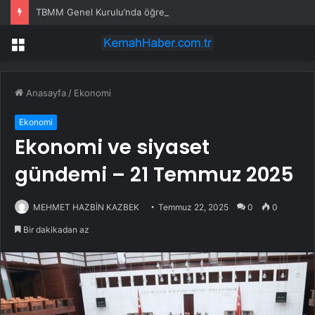
TBMM Genel Kurulu’nda öğretim elemanlarına güvenlik soruşturmasını öngören madde tekliften çıkarıldı
Menü
Anasayfa
/
Ekonomi
Ekonomi
Ekonomi ve siyaset
gündemi – 21 Temmuz 2025
MEHMET HAZBİN KAZBEK
Temmuz 22, 2025
0
0
Bir dakikadan az