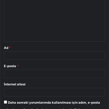
o
r
u
m
*
Ad
*
E-posta
*
İnternet sitesi
Daha sonraki yorumlarımda kullanılması için adım, e-posta