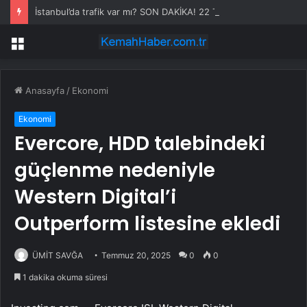
İstanbul’da trafik var mı? SON DAKİKA! 22 Temmuz Çarşamba hangi ilçelerde trafik var, hangi yollar kapalı?
Menü
Anasayfa
/
Ekonomi
Ekonomi
Evercore, HDD talebindeki
güçlenme nedeniyle
Western Digital’i
Outperform listesine ekledi
ÜMİT SAVĞA
Temmuz 20, 2025
0
0
1 dakika okuma süresi