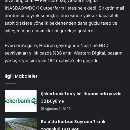
Investing.com — Evercore ISI,
Western Digital
(NASDAQ:
WDC
)’i Outperform listesine ekledi. Şirketin mali
dördüncü çeyrek sonuçları öncesinde yüksek kapasiteli
sabit disklere yönelik beklenenden daha güçlü talep ve
iyileşen marj dinamiklerini gerekçe gösterdi.
Evercore’a göre, Haziran çeyreğinde Nearline HDD
sevkiyatları yıllık bazda %38 arttı. Western Digital, pazarın
yaklaşık yarısını yani 162 exabyte’ı ele geçirdi.
İlgili Makaleler
Şekerbank’tan yılın ilk yarısında yüzde
32 büyüme
Ağustos 7, 2026
Bolu’da Kurban Bayramı Trafik
Yoğunluğu Artıyor