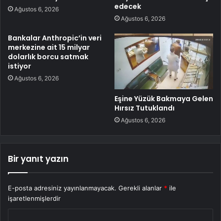
edecek
Ağustos 6, 2026
Ağustos 6, 2026
Bankalar Anthropic’in veri
merkezine ait 15 milyar
dolarlık borcu satmak
istiyor
Ağustos 6, 2026
Eşine Yüzük Bakmaya Gelen
Hırsız Tutuklandı
Ağustos 6, 2026
Bir yanıt yazın
E-posta adresiniz yayınlanmayacak.
Gerekli alanlar
*
ile
işaretlenmişlerdir
Y