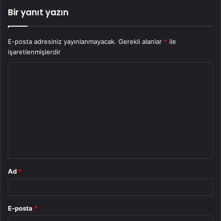
Bir yanıt yazın
E-posta adresiniz yayınlanmayacak.
Gerekli alanlar
*
ile
işaretlenmişlerdir
Y
o
r
u
m
*
Ad
*
E-posta
*