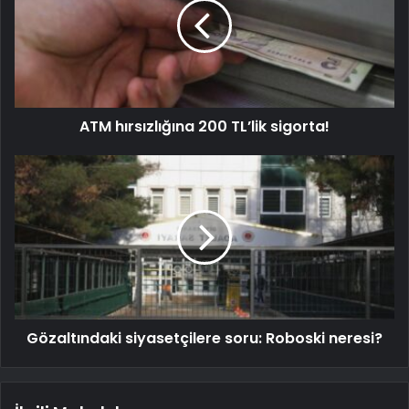
ATM hırsızlığına 200 TL’lik sigorta!
Gözaltındaki siyasetçilere soru: Roboski neresi?