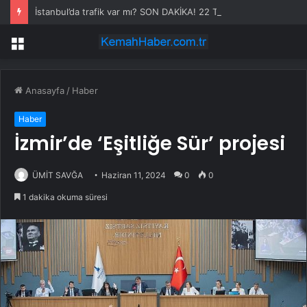
İstanbul’da trafik var mı? SON DAKİKA! 22 Temmuz Çarşamba hangi ilçelerde trafik var, hangi yollar kapalı?
Menü
Anasayfa
/
Haber
Haber
İzmir’de ‘Eşitliğe Sür’ projesi
ÜMİT SAVĞA
Haziran 11, 2024
0
0
1 dakika okuma süresi