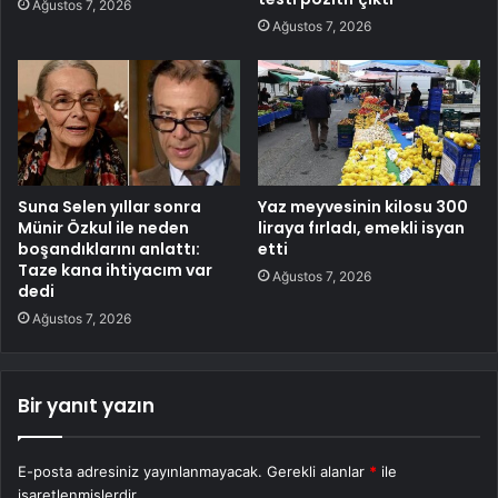
Ağustos 7, 2026
Ağustos 7, 2026
Suna Selen yıllar sonra
Yaz meyvesinin kilosu 300
Münir Özkul ile neden
liraya fırladı, emekli isyan
boşandıklarını anlattı:
etti
Taze kana ihtiyacım var
Ağustos 7, 2026
dedi
Ağustos 7, 2026
Bir yanıt yazın
E-posta adresiniz yayınlanmayacak.
Gerekli alanlar
*
ile
işaretlenmişlerdir