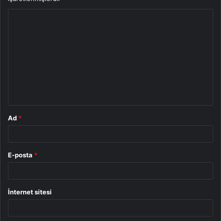
Y
o
r
u
m
*
Ad
*
E-posta
*
İnternet sitesi