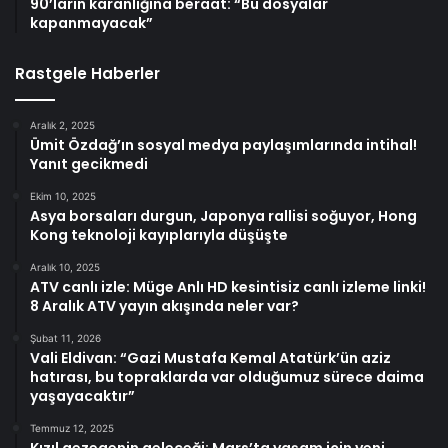
90’ların karanlığına beraat: “Bu dosyalar
kapanmayacak”
Rastgele Haberler
Aralık 2, 2025
Ümit Özdağ’ın sosyal medya paylaşımlarında intihal!
Yanıt gecikmedi
Ekim 10, 2025
Asya borsaları durgun, Japonya rallisi soğuyor, Hong
Kong teknoloji kayıplarıyla düşüşte
Aralık 10, 2025
ATV canlı izle: Müge Anlı HD kesintisiz canlı izleme linki!
8 Aralık ATV yayın akışında neler var?
Şubat 11, 2026
Vali Eldivan: “Gazi Mustafa Kemal Atatürk’ün aziz
hatırası, bu topraklarda var olduğumuz sürece daima
yaşayacaktır”
Temmuz 12, 2025
Kızıl gezegenin geleceği: Mars’ta yaşam için yeni