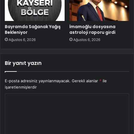
Bayramda Sağanak Yağış
İmamoğlu dosyasına
Bekleniyor
astroloji raporu girdi
Ağustos 6, 2026
Ağustos 6, 2026
Bir yanıt yazın
E-posta adresiniz yayınlanmayacak.
Gerekli alanlar
*
ile
işaretlenmişlerdir
Y
o
r
u
m