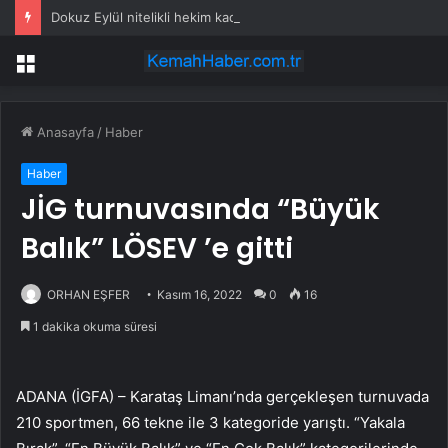
Dokuz Eylül nitelikli hekim kadrosunu güçlendirdi
Menü
Anasayfa
/
Haber
Haber
JİG turnuvasında “Büyük
Balık” LÖSEV ’e gitti
ORHAN EŞFER
Kasım 16, 2022
0
16
1 dakika okuma süresi
ADANA (İGFA) – Karataş Limanı’nda gerçekleşen turnuvada
210 sportmen, 66 tekne ile 3 kategoride yarıştı. “Yakala