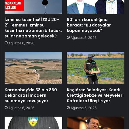
İzmir su kesintisi! İZSU 20-
90’ların karanlığına
21 Temmuz İzmir su
beraat: “Bu dosyalar
kesintisi ne zaman bitecek,
kapanmayacak”
sular ne zaman gelecek?
Ağustos 6, 2026
Ağustos 6, 2026
Karacabey’de 38 bin 850
Keçiören Belediyesi Kendi
dekar arazi modern
Ürettiği Sebze ve Meyveleri
sulamaya kavuşuyor
Sofralara Ulaştırıyor
Ağustos 6, 2026
Ağustos 6, 2026