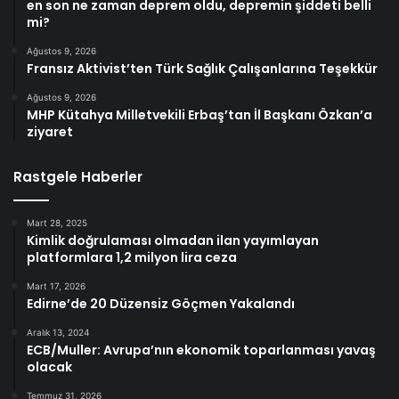
en son ne zaman deprem oldu, depremin şiddeti belli
mi?
Ağustos 9, 2026
Fransız Aktivist’ten Türk Sağlık Çalışanlarına Teşekkür
Ağustos 9, 2026
MHP Kütahya Milletvekili Erbaş’tan İl Başkanı Özkan’a
ziyaret
Rastgele Haberler
Mart 28, 2025
Kimlik doğrulaması olmadan ilan yayımlayan
platformlara 1,2 milyon lira ceza
Mart 17, 2026
Edirne’de 20 Düzensiz Göçmen Yakalandı
Aralık 13, 2024
ECB/Muller: Avrupa’nın ekonomik toparlanması yavaş
olacak
Temmuz 31, 2026