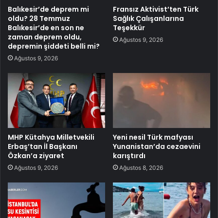
Balıkesir’de deprem mi
Fransız Aktivist’ten Türk
oldu? 28 Temmuz
Sağlık Çalışanlarına
Balıkesir’de en son ne
Teşekkür
zaman deprem oldu,
Ağustos 9, 2026
depremin şiddeti belli mi?
Ağustos 9, 2026
MHP Kütahya Milletvekili
Yeni nesil Türk mafyası
Erbaş’tan İl Başkanı
Yunanistan’da cezaevini
Özkan’a ziyaret
karıştırdı
Ağustos 9, 2026
Ağustos 8, 2026