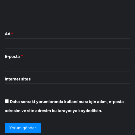
m
*
Ad
*
E-posta
*
İnternet sitesi
Daha sonraki yorumlarımda kullanılması için adım, e-posta
adresim ve site adresim bu tarayıcıya kaydedilsin.