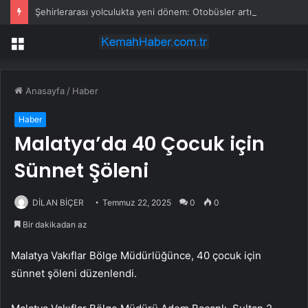
Şehirlerarası yolculukta yeni dönem: Otobüsler artık bu şehirlerde durmayacak
Menü
Anasayfa
/
Haber
Haber
Malatya’da 40 Çocuk için
Sünnet Şöleni
DİLAN BİÇER
Temmuz 22, 2025
0
0
Bir dakikadan az
Malatya Vakıflar Bölge Müdürlüğünce, 40 çocuk için
sünnet şöleni düzenlendi.