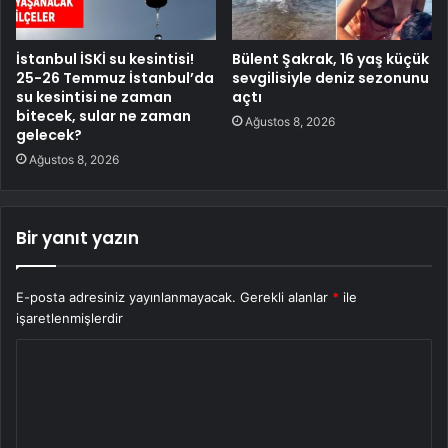
İstanbul İSKİ su kesintisi!
Bülent Şakrak, 16 yaş küçük
25-26 Temmuz İstanbul’da
sevgilisiyle deniz sezonunu
su kesintisi ne zaman
açtı
bitecek, sular ne zaman
Ağustos 8, 2026
gelecek?
Ağustos 8, 2026
Bir yanıt yazın
E-posta adresiniz yayınlanmayacak.
Gerekli alanlar
*
ile
işaretlenmişlerdir
Y
o
r
u