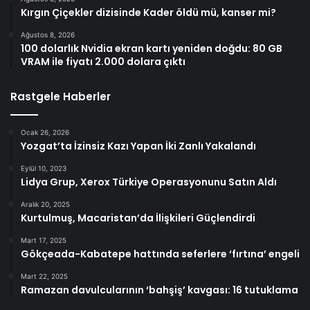
Kırgın Çiçekler dizisinde Kader öldü mü, kanser mi?
Ağustos 8, 2026
100 dolarlık Nvidia ekran kartı yeniden doğdu: 80 GB
VRAM ile fiyatı 2.000 dolara çıktı
Rastgele Haberler
Ocak 26, 2026
Yozgat’ta İzinsiz Kazı Yapan İki Zanlı Yakalandı
Eylül 10, 2023
Lidya Grup, Xerox Türkiye Operasyonunu Satın Aldı
Aralık 20, 2025
Kurtulmuş, Macaristan’da İlişkileri Güçlendirdi
Mart 17, 2025
Gökçeada-Kabatepe hattında seferlere ‘fırtına’ engeli
Mart 22, 2025
Ramazan davulcularının ‘bahşiş’ kavgası: 16 tutuklama