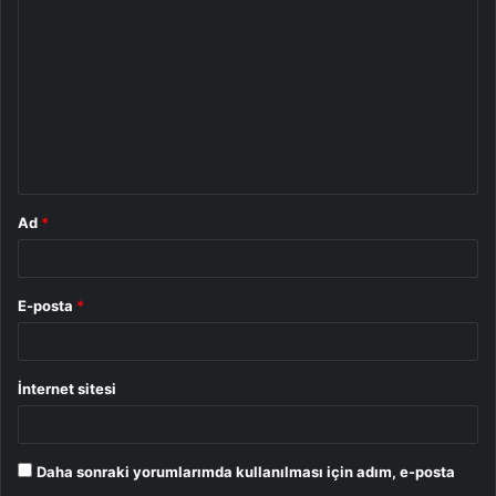
o
r
u
m
*
Ad
*
E-posta
*
İnternet sitesi
Daha sonraki yorumlarımda kullanılması için adım, e-posta