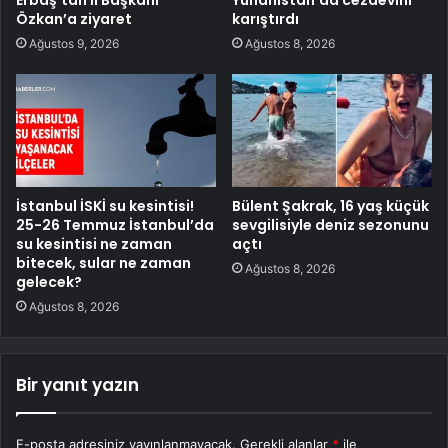
Erbaş’tan İl Başkanı
Yunanistan’da cezaevini
Özkan’a ziyaret
karıştırdı
Ağustos 9, 2026
Ağustos 8, 2026
İstanbul İSKİ su kesintisi!
Bülent Şakrak, 16 yaş küçük
25-26 Temmuz İstanbul’da
sevgilisiyle deniz sezonunu
su kesintisi ne zaman
açtı
bitecek, sular ne zaman
Ağustos 8, 2026
gelecek?
Ağustos 8, 2026
Bir yanıt yazın
E-posta adresiniz yayınlanmayacak.
Gerekli alanlar
*
ile