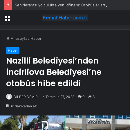
Şehirlerarası yolculukta yeni dönem: Otobüsler artık bu şehirlerde durmayacak
Menü
Anasayfa
/
Haber
Haber
Nazilli Belediyesi’nden
İncirliova Belediyesi’ne
otobüs hibe edildi
DİLBER DEMİR
Temmuz 27, 2023
0
8
Bir dakikadan az