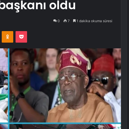
başkanı oldu
0
7
1 dakika okuma süresi
VKontakte
Odnoklassniki
Pocket