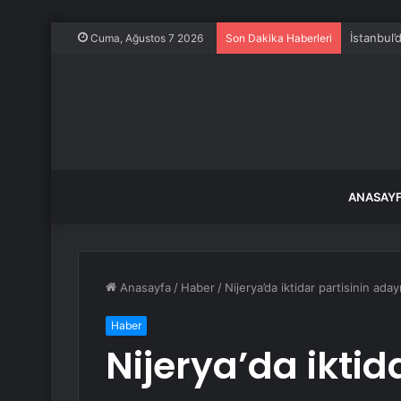
İstanbul’
Cuma, Ağustos 7 2026
Son Dakika Haberleri
ANASAY
Anasayfa
/
Haber
/
Nijerya’da iktidar partisinin ad
Haber
Nijerya’da iktid