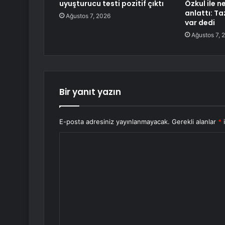
uyuşturucu testi pozitif çıktı
Özkul ile 
anlattı: T
Ağustos 7, 2026
var dedi
Ağustos 7, 
Bir yanıt yazın
E-posta adresiniz yayınlanmayacak.
Gerekli alanlar
*
i
Y
o
r
u
m
*