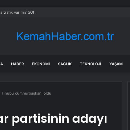
da trafik var mı? SON DAKİKA! 22 Temmuz Çarşamba hangi ilçelerde trafik 
FA
HABER
EKONOMI
SAĞLIK
TEKNOLOJI
YAŞAM
ayı Tinubu cumhurbaşkanı oldu
ar partisinin adayı