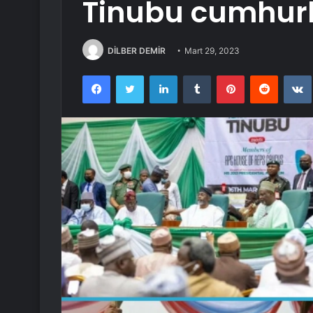
Tinubu cumhur
DİLBER DEMİR
Mart 29, 2023
Facebook
Twitter
LinkedIn
Tumblr
Pinterest
Reddit