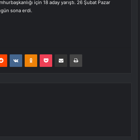
mhurbaşkanlığı için 18 aday yarıştı. 26 Şubat Pazar
ugün sona erdi.
erest
Reddit
VKontakte
Odnoklassniki
Pocket
E-Posta ile paylaş
Yazdır