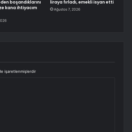
neden boşandıklarını
liraya fırladı, emekli isyan etti
aze kana ihtiyacım
Ağustos 7, 2026
2026
le işaretlenmişlerdir