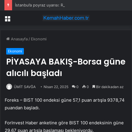
İstanbul’a poyraz uyarısı: Rüzgar kuvvetlenecek!
Menü
Anasayfa
/
Ekonomi
Ekonomi
PİYASAYA BAKIŞ-Borsa güne
alıcılı başladı
ÜMİT SAVĞA
Nisan 22, 2025
0
0
Bir dakikadan az
Foreks –
BIST 100
endeksi güne 57,1 puan artışla 9378,74
puandan başladı.
ForInvest Haber anketine göre BIST 100 endeksinin güne
29,67 puan artışla başlaması bekleniyordu.