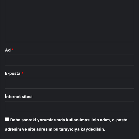
r
u
m
*
Ad
*
E-posta
*
İnternet sitesi
Daha sonraki yorumlarımda kullanılması için adım, e-posta
adresim ve site adresim bu tarayıcıya kaydedilsin.