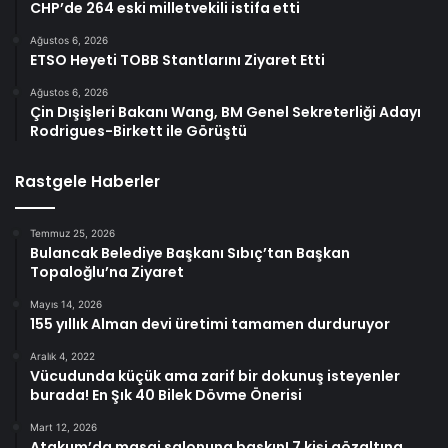
CHP’de 264 eski milletvekili istifa etti
Ağustos 6, 2026
ETSO Heyeti TOBB Stantlarını Ziyaret Etti
Ağustos 6, 2026
Çin Dışişleri Bakanı Wang, BM Genel Sekreterliği Adayı
Rodrigues-Birkett ile Görüştü
Rastgele Haberler
Temmuz 25, 2026
Bulancak Belediye Başkanı Sıbıç’tan Başkan
Topaloğlu’na Ziyaret
Mayıs 14, 2026
155 yıllık Alman devi üretimi tamamen durduruyor
Aralık 4, 2022
Vücudunda küçük ama zarif bir dokunuş isteyenler
burada! En Şık 40 Bilek Dövme Önerisi
Mart 12, 2026
Atakum’da masaj salonuna baskın! 7 kişi gözaltına