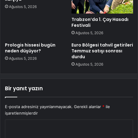
Ağustos 5, 2026
Trabzon’da 1. Çay Hasadı
Festivali
Ağustos 5, 2026
Prologis hissesi bugün
Euro Bölgesi tahvil getirileri
neden düşüyor?
Temmuz satışı sonrası
durdu
Ağustos 5, 2026
Ağustos 5, 2026
Bir yanıt yazın
E-posta adresiniz yayınlanmayacak.
Gerekli alanlar
*
ile
işaretlenmişlerdir
Y
o