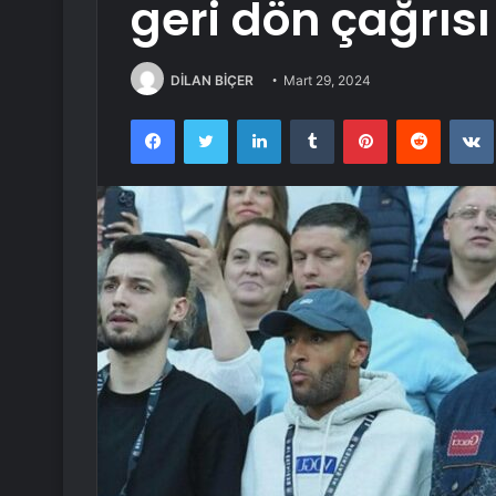
geri dön çağrısı
DİLAN BİÇER
Mart 29, 2024
Facebook
Twitter
LinkedIn
Tumblr
Pinterest
Reddit