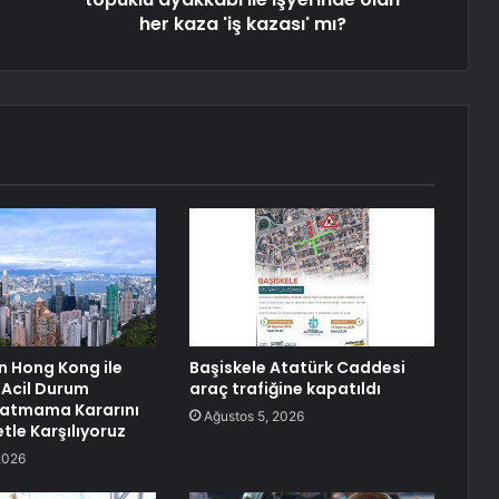
her kaza 'iş kazası' mı?
in Hong Kong ile
Başiskele Atatürk Caddesi
l Acil Durum
araç trafiğine kapatıldı
zatmama Kararını
Ağustos 5, 2026
le Karşılıyoruz
2026