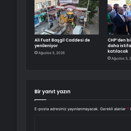
Ali Fuat Başgil Caddesi de
CHP’den bi
yenileniyor
daha istifa
katılacak
Ağustos 5, 2026
Ağustos 5, 
Bir yanıt yazın
E-posta adresiniz yayınlanmayacak.
Gerekli alanlar
*
i
Y
o