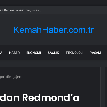
z Bankası anketi yayımlandı! Dolar ve enflasyon beklentisi yükseldi
FA
HABER
EKONOMI
SAĞLIK
TEKNOLOJI
YAŞAM
eri dön çağrısı
l’dan Redmond’a