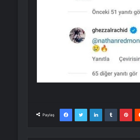
Facebook
Twitter
LinkedIn
Tumblr
Pint
Paylaş