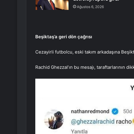
Ağustos 6, 2026
Beşiktaş’a geri dön çağrısı
Cezayirli futbolcu, eski takım arkadaşına Beşi
Rachid Ghezzal’ın bu mesajı, taraftarlarının dik