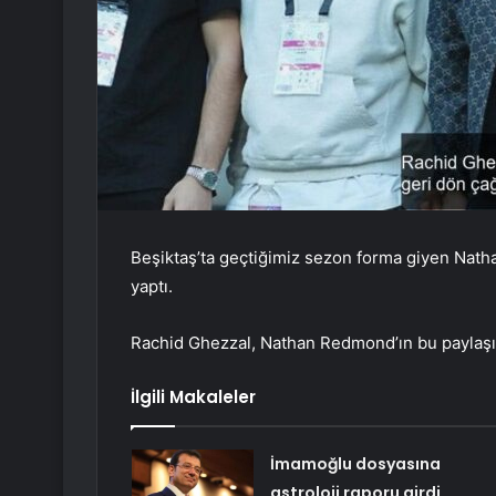
Beşiktaş’ta geçtiğimiz sezon forma giyen Nat
yaptı.
Rachid Ghezzal, Nathan Redmond’ın bu paylaşım
İlgili Makaleler
İmamoğlu dosyasına
astroloji raporu girdi