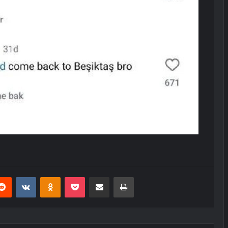
erest
Reddit
VKontakte
Odnoklassniki
Pocket
E-Posta ile paylaş
Yazdır