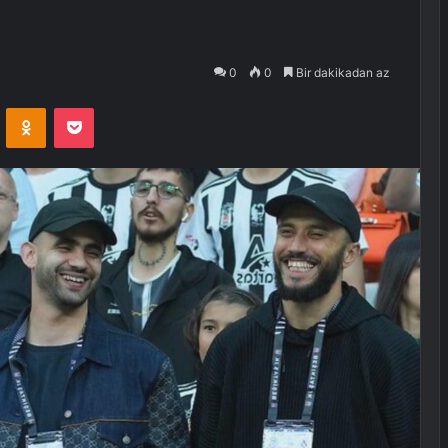
0
0
Bir dakikadan az
VKontakte
Odnoklassniki
Pocket