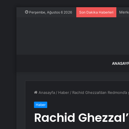
Merke
Perşembe, Ağustos 6 2026
Son Dakika Haberleri
ANASAY
Anasayfa
/
Haber
/
Rachid Ghezzal’dan Redmond’a g
Haber
Rachid Ghezza