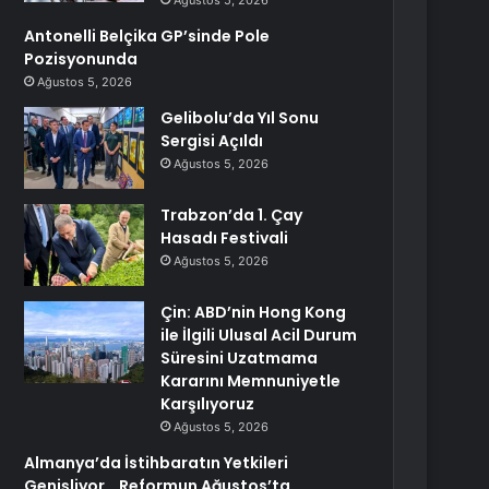
Ağustos 5, 2026
Antonelli Belçika GP’sinde Pole
Pozisyonunda
Ağustos 5, 2026
Gelibolu’da Yıl Sonu
Sergisi Açıldı
Ağustos 5, 2026
Trabzon’da 1. Çay
Hasadı Festivali
Ağustos 5, 2026
Çin: ABD’nin Hong Kong
ile İlgili Ulusal Acil Durum
Süresini Uzatmama
Kararını Memnuniyetle
Karşılıyoruz
Ağustos 5, 2026
Almanya’da İstihbaratın Yetkileri
Genişliyor… Reformun Ağustos’ta