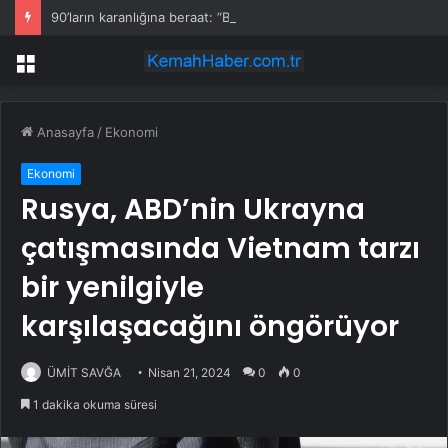
90’ların karanlığına beraat: “Bu dosyalar kapanmayacak”
Menü
Anasayfa
/
Ekonomi
Ekonomi
Rusya, ABD’nin Ukrayna
çatışmasında Vietnam tarzı
bir yenilgiyle
karşılaşacağını öngörüyor
ÜMİT SAVĞA
Nisan 21, 2024
0
0
1 dakika okuma süresi