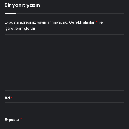
Bir yanıt yazın
E-posta adresiniz yayınlanmayacak.
Gerekli alanlar
*
ile
işaretlenmişlerdir
Y
o
r
u
m
*
Ad
*
E-posta
*