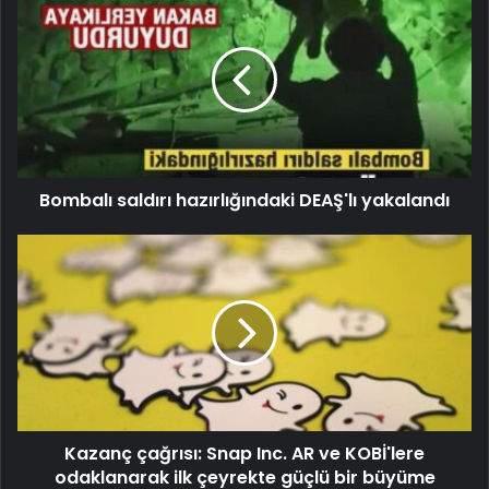
Bombalı saldırı hazırlığındaki DEAŞ'lı yakalandı
Kazanç çağrısı: Snap Inc. AR ve KOBİ'lere
odaklanarak ilk çeyrekte güçlü bir büyüme