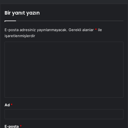
Bir yanıt yazın
E-posta adresiniz yayınlanmayacak.
Gerekli alanlar
*
ile
işaretlenmişlerdir
Y
o
r
u
m
*
Ad
*
E-posta
*