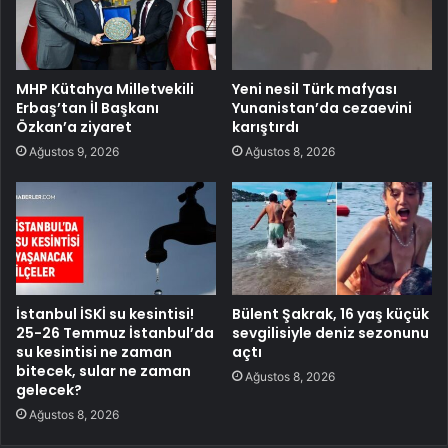
MHP Kütahya Milletvekili
Yeni nesil Türk mafyası
Erbaş’tan İl Başkanı
Yunanistan’da cezaevini
Özkan’a ziyaret
karıştırdı
Ağustos 9, 2026
Ağustos 8, 2026
İstanbul İSKİ su kesintisi!
Bülent Şakrak, 16 yaş küçük
25-26 Temmuz İstanbul’da
sevgilisiyle deniz sezonunu
su kesintisi ne zaman
açtı
bitecek, sular ne zaman
Ağustos 8, 2026
gelecek?
Ağustos 8, 2026