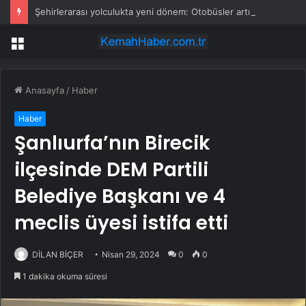
Şehirlerarası yolculukta yeni dönem: Otobüsler artık bu şehirlerde durmayacak
Menü
Anasayfa
/
Haber
Haber
Şanlıurfa’nın Birecik
ilçesinde DEM Partili
Belediye Başkanı ve 4
meclis üyesi istifa etti
DİLAN BİÇER
Nisan 29, 2024
0
0
1 dakika okuma süresi