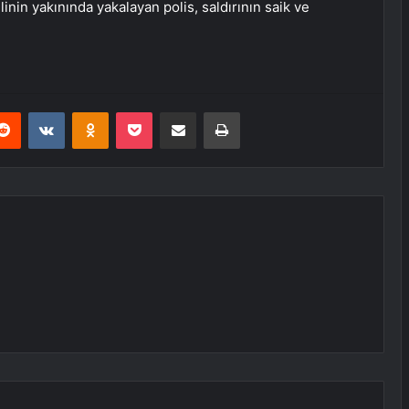
linin yakınında yakalayan polis, saldırının saik ve
erest
Reddit
VKontakte
Odnoklassniki
Pocket
E-Posta ile paylaş
Yazdır