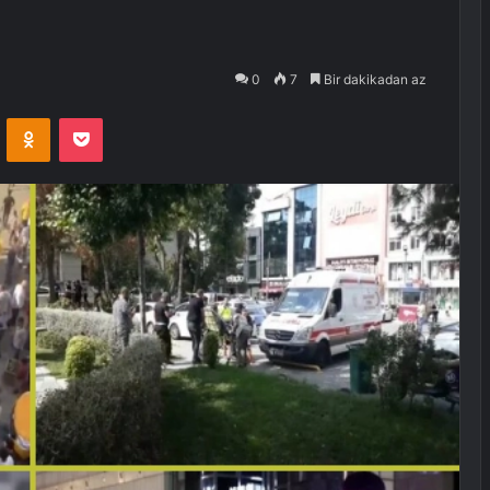
0
7
Bir dakikadan az
VKontakte
Odnoklassniki
Pocket