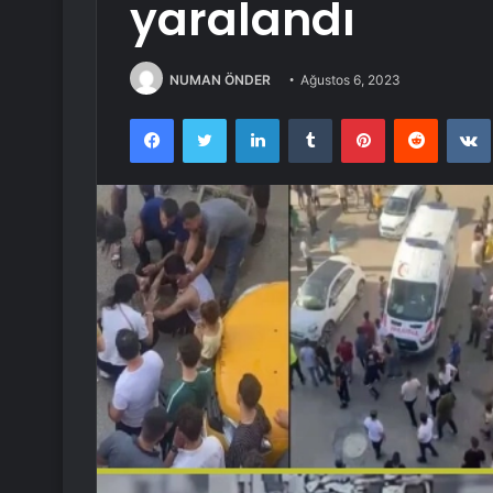
yaralandı
NUMAN ÖNDER
Ağustos 6, 2023
Facebook
Twitter
LinkedIn
Tumblr
Pinterest
Reddit