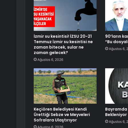
İzmir su kesintisi! İZSU 20-21
90’ların ka
Temmuz İzmir su kesintisi ne
“Bu dosya
zaman bitecek, sular ne
Ağustos 6, 
zaman gelecek?
Ağustos 6, 2026
Keçiören Belediyesi Kendi
Bayramda 
Ürettiği Sebze ve Meyveleri
Bekleniyor
Sofralara Ulaştırıyor
Ağustos 6, 
Ağustos 6, 2026