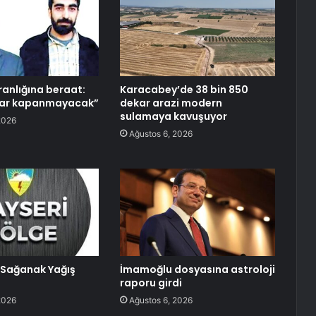
ranlığına beraat:
Karacabey’de 38 bin 850
lar kapanmayacak”
dekar arazi modern
sulamaya kavuşuyor
2026
Ağustos 6, 2026
Sağanak Yağış
İmamoğlu dosyasına astroloji
raporu girdi
2026
Ağustos 6, 2026