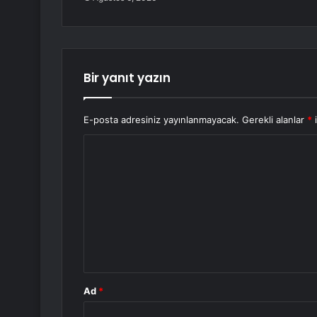
Bir yanıt yazın
E-posta adresiniz yayınlanmayacak.
Gerekli alanlar
*
i
Y
o
r
u
m
*
Ad
*