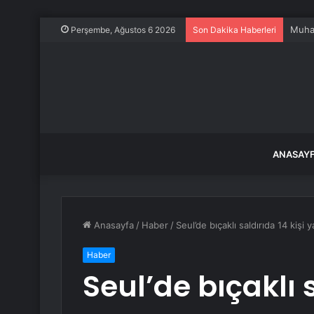
Dokuz
Perşembe, Ağustos 6 2026
Son Dakika Haberleri
ANASAY
Anasayfa
/
Haber
/
Seul’de bıçaklı saldırıda 14 kişi y
Haber
Seul’de bıçaklı s