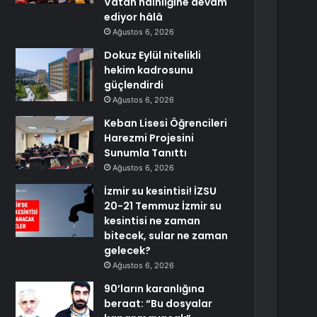
Vatan hainliğine devam
ediyor hâlâ
Ağustos 6, 2026
Dokuz Eylül nitelikli
hekim kadrosunu
güçlendirdi
Ağustos 6, 2026
Keban Lisesi Öğrencileri
Harezmi Projesini
Sunumla Tanıttı
Ağustos 6, 2026
İzmir su kesintisi! İZSU
20-21 Temmuz İzmir su
kesintisi ne zaman
bitecek, sular ne zaman
gelecek?
Ağustos 6, 2026
90’ların karanlığına
beraat: “Bu dosyalar