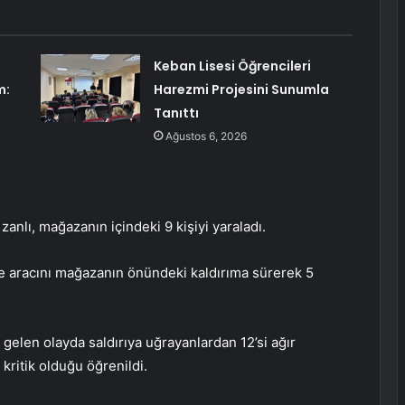
Keban Lisesi Öğrencileri
m:
Harezmi Projesini Sunumla
Tanıttı
Ağustos 6, 2026
nlı, mağazanın içindeki 9 kişiyi yaraladı.
nce aracını mağazanın önündeki kaldırıma sürerek 5
len olayda saldırıya uğrayanlardan 12’si ağır
kritik olduğu öğrenildi.