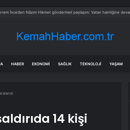
 Eylül nitelikli hekim kadrosunu güçlendirdi
FA
HABER
EKONOMI
SAĞLIK
TEKNOLOJI
YAŞAM
aralandı
aldırıda 14 kişi