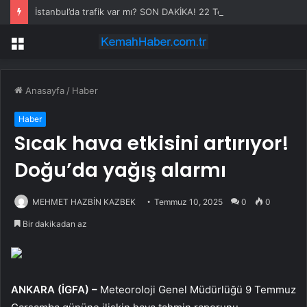
İstanbul’da trafik var mı? SON DAKİKA! 22 Temmuz Çarşamba hangi ilçelerde trafik var, hangi yollar kapalı?
Menü
Anasayfa
/
Haber
Haber
Sıcak hava etkisini artırıyor!
Doğu’da yağış alarmı
MEHMET HAZBİN KAZBEK
Temmuz 10, 2025
0
0
Bir dakikadan az
ANKARA (İGFA) –
Meteoroloji Genel Müdürlüğü 9 Temmuz