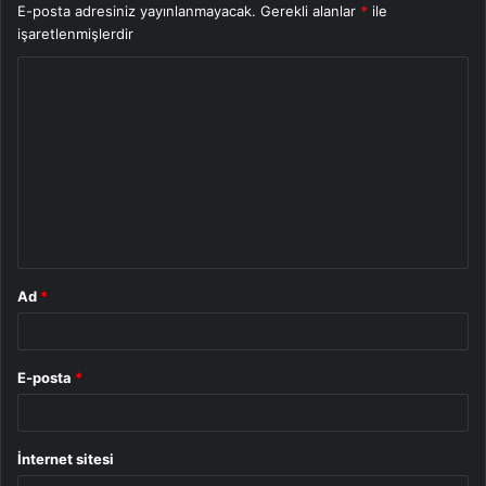
E-posta adresiniz yayınlanmayacak.
Gerekli alanlar
*
ile
işaretlenmişlerdir
Y
o
r
u
m
*
Ad
*
E-posta
*
İnternet sitesi