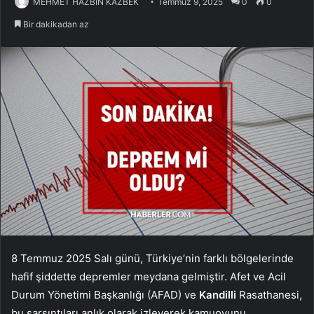
MEHMET HAZBİN KAZBEK
Temmuz 9, 2025
0
0
Bir dakikadan az
8 Temmuz 2025 Salı günü, Türkiye’nin farklı bölgelerinde
hafif şiddette depremler meydana gelmiştir. Afet ve Acil
Durum Yönetimi Başkanlığı (AFAD) ve
Kandilli
Rasathanesi,
bu sarsıntıları anlık olarak izleyerek kamuoyunu