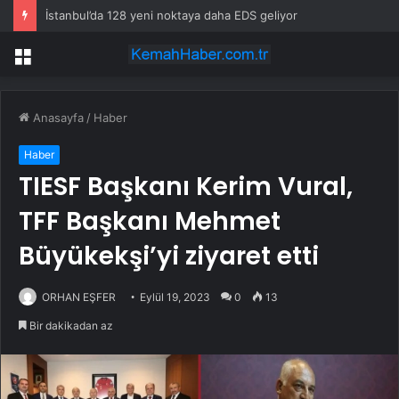
İstanbul’da 128 yeni noktaya daha EDS geliyor
Menü
Anasayfa
/
Haber
Haber
TIESF Başkanı Kerim Vural,
TFF Başkanı Mehmet
Büyükekşi’yi ziyaret etti
ORHAN EŞFER
Eylül 19, 2023
0
13
Bir dakikadan az