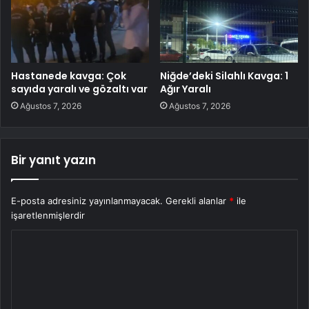
Hastanede kavga: Çok
Niğde’deki Silahlı Kavga: 1
sayıda yaralı ve gözaltı var
Ağır Yaralı
Ağustos 7, 2026
Ağustos 7, 2026
Bir yanıt yazın
E-posta adresiniz yayınlanmayacak.
Gerekli alanlar
*
ile
işaretlenmişlerdir
Y
o
r
u