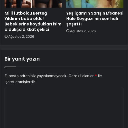
Milli futbolcu Bertuğ
Yeşilçam’ın Sarışın Efsanesi
Yıldırım baba oldu!
Hale Soygazi’nin son hali
Bebeklerine koydukları isim
şaşırttı
oldukça dikkat çekici
Ağustos 2, 2026
Ağustos 2, 2026
Bir yanıt yazın
E-posta adresiniz yayınlanmayacak.
Gerekli alanlar
*
ile
işaretlenmişlerdir
Y
o
r
u
m