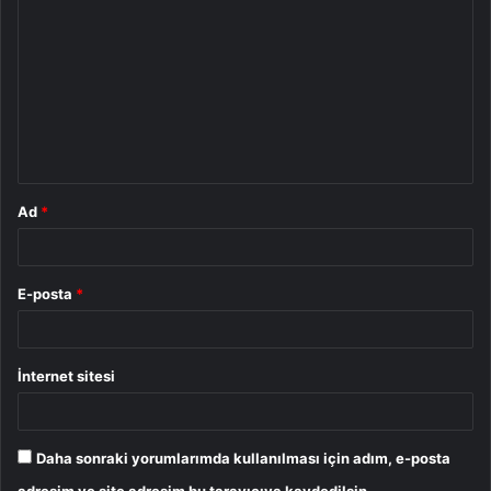
o
r
u
m
*
Ad
*
E-posta
*
İnternet sitesi
Daha sonraki yorumlarımda kullanılması için adım, e-posta
adresim ve site adresim bu tarayıcıya kaydedilsin.