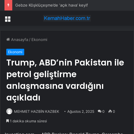
Gebze Köşklüçeşme’de ‘açık hava’ keyif
Menü
Anasayfa
/
Ekonomi
Ekonomi
Trump, ABD’nin Pakistan ile
petrol geliştirme
anlaşmasına vardığını
açıkladı
MEHMET HAZBİN KAZBEK
Ağustos 2, 2025
0
0
1 dakika okuma süresi