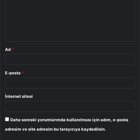
r
u
m
*
Ad
*
E-posta
*
İnternet sitesi
Daha sonraki yorumlarımda kullanılması için adım, e-posta
adresim ve site adresim bu tarayıcıya kaydedilsin.