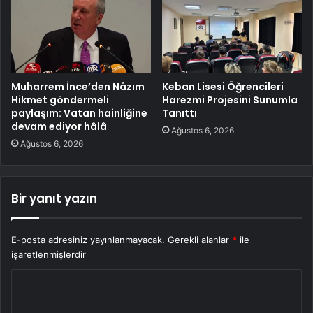
Muharrem İnce’den Nâzım
Keban Lisesi Öğrencileri
Hikmet göndermeli
Harezmi Projesini Sunumla
paylaşım: Vatan hainliğine
Tanıttı
devam ediyor hâlâ
Ağustos 6, 2026
Ağustos 6, 2026
Bir yanıt yazın
E-posta adresiniz yayınlanmayacak.
Gerekli alanlar
*
ile
işaretlenmişlerdir
Y
o