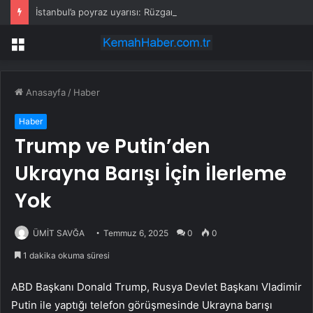
İstanbul’a poyraz uyarısı: Rüzgar kuvvetlenecek!
Menü
Anasayfa
/
Haber
Haber
Trump ve Putin’den
Ukrayna Barışı İçin İlerleme
Yok
ÜMİT SAVĞA
Temmuz 6, 2025
0
0
1 dakika okuma süresi
ABD Başkanı Donald Trump, Rusya Devlet Başkanı Vladimir
Putin ile yaptığı telefon görüşmesinde Ukrayna barışı