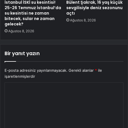
İstanbul İSKİ su kesintisi!
Bülent Şakrak, 16 yaş küçük
25-26 Temmuz İstanbul’da
sevgilisiyle deniz sezonunu
su kesintisi ne zaman
açtı
bitecek, sular ne zaman
Ağustos 8, 2026
gelecek?
Ağustos 8, 2026
Bir yanıt yazın
E-posta adresiniz yayınlanmayacak.
Gerekli alanlar
*
ile
işaretlenmişlerdir
Y
o
r
u
m