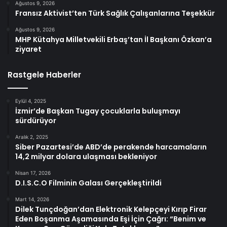
Ağustos 9, 2026
Fransız Aktivist’ten Türk Sağlık Çalışanlarına Teşekkür
Ağustos 9, 2026
MHP Kütahya Milletvekili Erbaş’tan İl Başkanı Özkan’a
ziyaret
Rastgele Haberler
Eylül 4, 2025
İzmir’de Başkan Tugay çocuklarla buluşmayı
sürdürüyor
Aralık 2, 2025
Siber Pazartesi’de ABD’de perakende harcamaların
14,2 milyar dolara ulaşması bekleniyor
Nisan 17, 2026
D.I.S.C.O Filminin Galası Gerçekleştirildi
Mart 14, 2026
Dilek Tunçdoğan’dan Elektronik Kelepçeyi Kırıp Firar
Eden Boşanma Aşamasında Eşi İçin Çağrı: “Benim ve