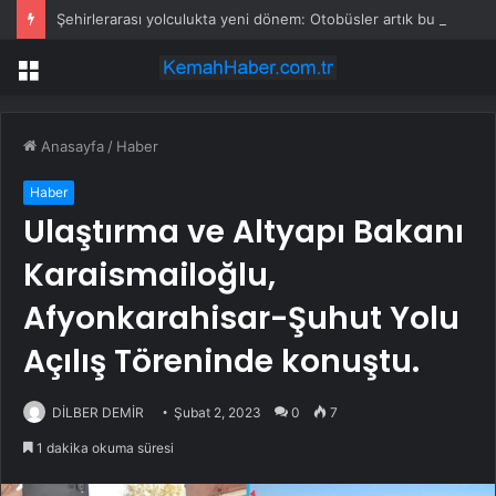
Şehirlerarası yolculukta yeni dönem: Otobüsler artık bu şehirlerde durmayacak
Menü
Anasayfa
/
Haber
Haber
Ulaştırma ve Altyapı Bakanı
Karaismailoğlu,
Afyonkarahisar-Şuhut Yolu
Açılış Töreninde konuştu.
DİLBER DEMİR
Şubat 2, 2023
0
7
1 dakika okuma süresi