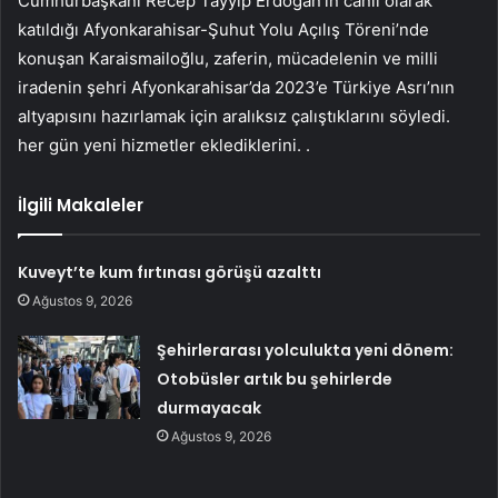
Cumhurbaşkanı Recep Tayyip Erdoğan’ın canlı olarak
katıldığı Afyonkarahisar-Şuhut Yolu Açılış Töreni’nde
konuşan Karaismailoğlu, zaferin, mücadelenin ve milli
iradenin şehri Afyonkarahisar’da 2023’e Türkiye Asrı’nın
altyapısını hazırlamak için aralıksız çalıştıklarını söyledi.
her gün yeni hizmetler eklediklerini. .
İlgili Makaleler
Kuveyt’te kum fırtınası görüşü azalttı
Ağustos 9, 2026
Şehirlerarası yolculukta yeni dönem:
Otobüsler artık bu şehirlerde
durmayacak
Ağustos 9, 2026