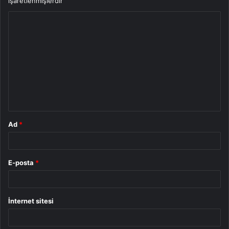
işaretlenmişlerdir
Y
o
r
u
m
*
Ad
*
E-posta
*
İnternet sitesi