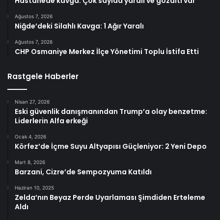
Hastanede kavga: Çok sayıda yaralı ve gözaltı var
Ağustos 7, 2026
Niğde’deki Silahlı Kavga: 1 Ağır Yaralı
Ağustos 7, 2026
CHP Osmaniye Merkez İlçe Yönetimi Toplu İstifa Etti
Rastgele Haberler
Nisan 27, 2026
Eski güvenlik danışmanından Trump’a olay benzetme:
Liderlerin Alfa erkeği
Ocak 4, 2026
Körfez’de İçme Suyu Altyapısı Güçleniyor: 2 Yeni Depo
Mart 8, 2026
Barzani, Cizre’de Sempozyuma Katıldı
Haziran 10, 2025
Zelda’nın Beyaz Perde Uyarlaması Şimdiden Erteleme
Aldı