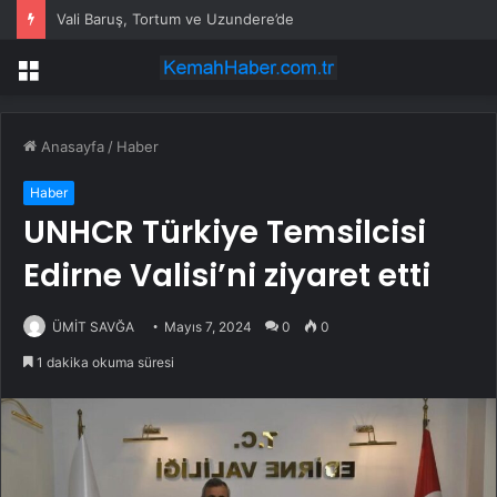
Vali Baruş, Tortum ve Uzundere’de
Menü
Anasayfa
/
Haber
Haber
UNHCR Türkiye Temsilcisi
Edirne Valisi’ni ziyaret etti
ÜMİT SAVĞA
Mayıs 7, 2024
0
0
1 dakika okuma süresi