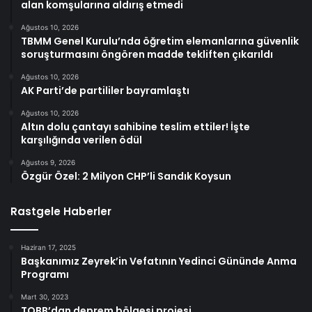
alan komşularına aldırış etmedi
Ağustos 10, 2026
TBMM Genel Kurulu’nda öğretim elemanlarına güvenlik
soruşturmasını öngören madde tekliften çıkarıldı
Ağustos 10, 2026
AK Parti’de partililer bayramlaştı
Ağustos 10, 2026
Altın dolu çantayı sahibine teslim ettiler! İşte
karşılığında verilen ödül
Ağustos 9, 2026
Özgür Özel: 2 Milyon CHP’li Sandık Koysun
Rastgele Haberler
Haziran 17, 2025
Başkanımız Zeyrek’in Vefatının Yedinci Gününde Anma
Programı
Mart 30, 2023
TOBB’dan deprem bölgesi projesi