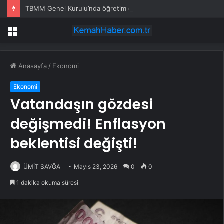
TBMM Genel Kurulu’nda öğretim elemanlarına güvenlik soruşturmasını öngören madde tekliften çıkarıldı
Menü
Anasayfa
/
Ekonomi
Ekonomi
Vatandaşın gözdesi
değişmedi! Enflasyon
beklentisi değişti!
ÜMİT SAVĞA
Mayıs 23, 2026
0
0
1 dakika okuma süresi