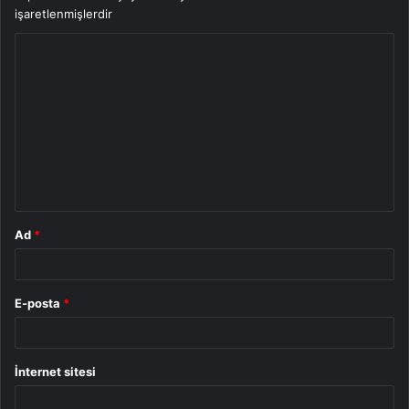
işaretlenmişlerdir
Y
o
r
u
m
*
Ad
*
E-posta
*
İnternet sitesi