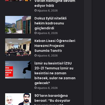
Vatan hainliğine devam
ediyor hâlâ
Ağustos 6, 2026
Dokuz Eylül nitelikli
hekim kadrosunu
güçlendirdi
Ağustos 6, 2026
Keban Lisesi Öğrencileri
Harezmi Projesini
Sunumla Tanıttı
Ağustos 6, 2026
İzmir su kesintisi! İZSU
20-21 Temmuz İzmir su
kesintisi ne zaman
bitecek, sular ne zaman
gelecek?
Ağustos 6, 2026
90’ların karanlığına
beraat: “Bu dosyalar