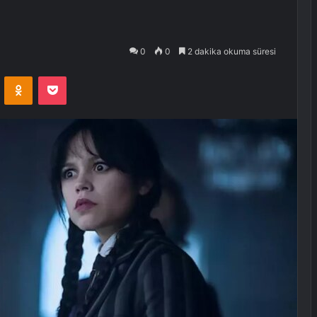
0
0
2 dakika okuma süresi
VKontakte
Odnoklassniki
Pocket