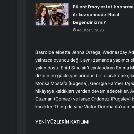
Bülent Ersoy estetik sonrası
ilk kez sahnede: Nasıl
beğendiniz mi?
Ağustos 5, 2026
Başrolde elbette Jenna Ortega, Wednesday Ad
yalnızca oyuncu değil, aynı zamanda yapımcı ol
yakın dostu Enid Sinclair’i canlandıran Emma M
dizinin en güçlü yanlarından biri olarak öne çı
Moosa Mostafa (Eugene), Georgie Farmer (Ajax
hikâyeye kaldıkları yerden devam edecekler. A
Guzmán (Gomez) ve Isaac Ordonez (Pugsley) is
karakter Thing de yine Victor Dorobantu’nun p
YENİ YÜZLERİN KATILIMI