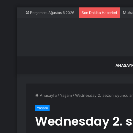
Dokuz
Perşembe, Ağustos 6 2026
Son Dakika Haberleri
ANASAY
Anasayfa
/
Yaşam
/
Wednesday 2. sezon oyuncuları
Yaşam
Wednesday 2. s