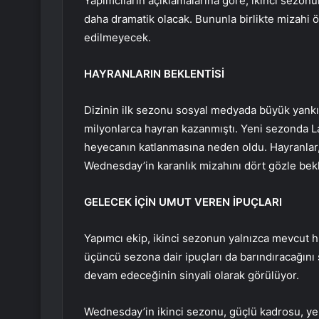
Yapımcıların açıklamalarına göre, ikinci sezonu
daha dramatik olacak. Bununla birlikte mizahi ö
edilmeyecek.
HAYRANLARIN BEKLENTİSİ
Dizinin ilk sezonu sosyal medyada büyük yankı
milyonlarca hayran kazanmıştı. Yeni sezonda La
heyecanın katlanmasına neden oldu. Hayranlar,
Wednesday’in karanlık mizahını dört gözle bekl
GELECEK İÇİN UMUT VEREN İPUÇLARI
Yapımcı ekip, ikinci sezonun yalnızca mevcut 
üçüncü sezona dair ipuçları da barındıracağın
devam edeceğinin sinyali olarak görülüyor.
Wednesday’in ikinci sezonu, güçlü kadrosu, yen