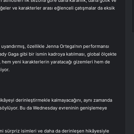
n atmosferi ilk sezona göre daha karanlık, daha gotik ve
ğeler ve karakterler arası eğlenceli çatışmalar da eksik
 uyandırmış, özellikle Jenna Ortega’nın performansı
dy Gaga gibi bir ismin kadroya katılması, global ölçekte
 hem yeni karakterlerin yaratacağı gizemleri hem de
iyor.
hikâyeyi derinleştirmekle kalmayacağını, aynı zamanda
ı söylüyor. Bu da Wednesday evreninin genişlemeye
i sürpriz isimleri ve daha da derinleşen hikâyesiyle