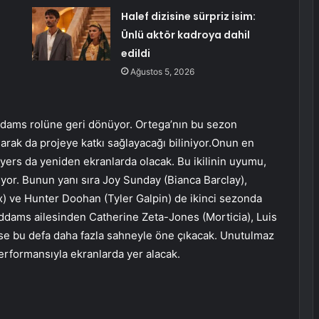
Halef dizisine sürpriz isim:
Ünlü aktör kadroya dahil
edildi
Ağustos 5, 2026
dams rolüne geri dönüyor. Ortega’nın bu sezon
arak da projeye katkı sağlayacağı biliniyor.Onun en
yers da yeniden ekranlarda olacak. Bu ikilinin uyumu,
kıyor. Bunun yanı sıra Joy Sunday (Bianca Barclay),
) ve Hunter Doohan (Tyler Galpin) de ikinci sezonda
ddams ailesinden Catherine Zeta-Jones (Morticia), Luis
e bu defa daha fazla sahneyle öne çıkacak. Unutulmaz
erformansıyla ekranlarda yer alacak.