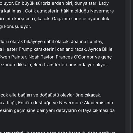
oluyor. En büyük sürprizlerden biri, dünya starı Lady
ya katılması. Gotik atmosferin hâkim olduğu Nevermore
ircinin karşısına çıkacak. Gaga’nın sadece oyunculuk
ğı konuşuluyor.
ürü olarak hikâyeye dâhil olacak. Joanna Lumley,
ester Frump karakterini canlandıracak. Ayrıca Billie
Owen Painter, Noah Taylor, Frances O’Connor ve genç
ezonun dikkat çeken transferleri arasında yer alıyor.
çok aile bağları ve doğaüstü olaylar öne çıkacak.
rlılığı, Enid’in dostluğu ve Nevermore Akademisi’nin
ailesinin geçmişine dair yeni detayların ortaya çıkması da