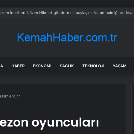
 Eylül nitelikli hekim kadrosunu güçlendirdi
FA
HABER
EKONOMI
SAĞLIK
TEKNOLOJI
YAŞAM
 kimlerdir?
ezon oyuncuları