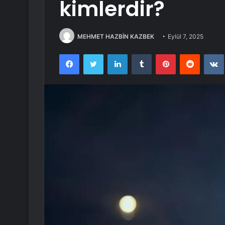
kimlerdir?
MEHMET HAZBİN KAZBEK
Eylül 7, 2025
Facebook
Twitter
LinkedIn
Tumblr
Pinterest
Reddit