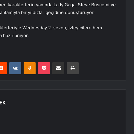
 dönen karakterlerin yanında Lady Gaga, Steve Buscemi ve
 anlamıyla bir yıldızlar geçidine dönüştürüyor.
kterleriyle Wednesday 2. sezon, izleyicilere hem
 hazırlanıyor.
erest
Reddit
VKontakte
Odnoklassniki
Pocket
E-Posta ile paylaş
Yazdır
EK