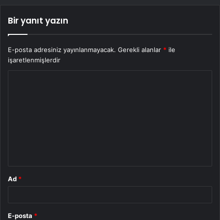
Bir yanıt yazın
E-posta adresiniz yayınlanmayacak.
Gerekli alanlar
*
ile
işaretlenmişlerdir
Y
o
r
u
m
*
Ad
*
E-posta
*