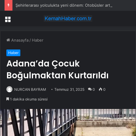
Şehirlerarası yolculukta yeni dönem: Otobüsler artık bu şehirlerde durmayacak
Menü
Anasayfa
/
Haber
Haber
Adana’da Çocuk
Boğulmaktan Kurtarıldı
NURCAN BAYRAM
Temmuz 31, 2025
0
0
1 dakika okuma süresi