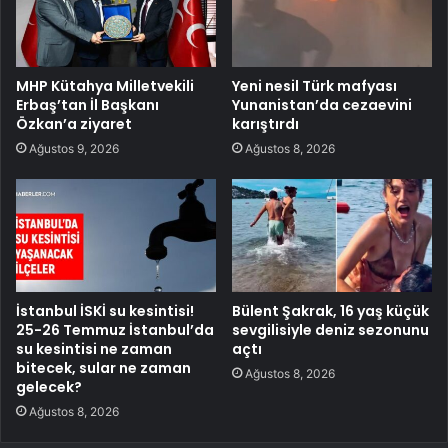
MHP Kütahya Milletvekili
Yeni nesil Türk mafyası
Erbaş’tan İl Başkanı
Yunanistan’da cezaevini
Özkan’a ziyaret
karıştırdı
Ağustos 9, 2026
Ağustos 8, 2026
İstanbul İSKİ su kesintisi!
Bülent Şakrak, 16 yaş küçük
25-26 Temmuz İstanbul’da
sevgilisiyle deniz sezonunu
su kesintisi ne zaman
açtı
bitecek, sular ne zaman
Ağustos 8, 2026
gelecek?
Ağustos 8, 2026