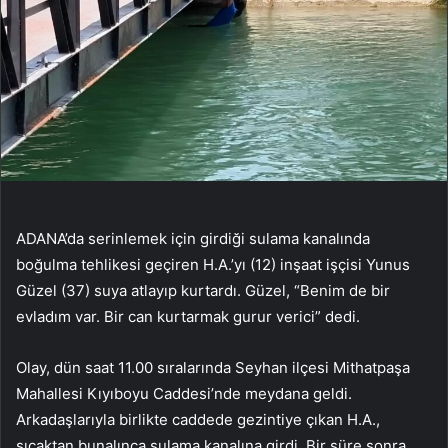
ADANA’da serinlemek için girdiği sulama kanalında
boğulma tehlikesi geçiren H.A.’yı (12) inşaat işçisi Yunus
Güzel (37) suya atlayıp kurtardı. Güzel, “Benim de bir
evladım var. Bir can kurtarmak gurur verici” dedi.
Olay, dün saat 11.00 sıralarında Seyhan ilçesi Mithatpaşa
Mahallesi Kıyıboyu Caddesi’nde meydana geldi.
Arkadaşlarıyla birlikte caddede gezintiye çıkan H.A.,
sıcaktan bunalınca sulama kanalına girdi. Bir süre sonra