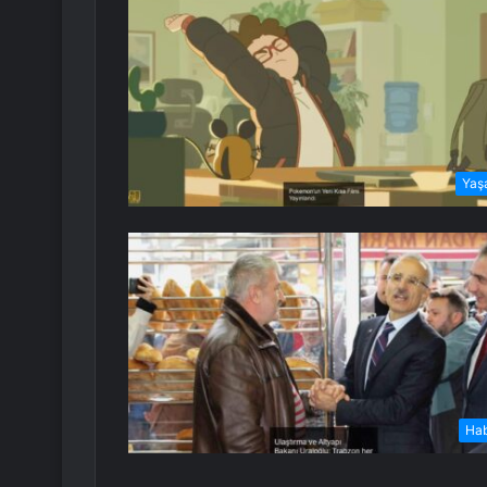
Yaş
Ha