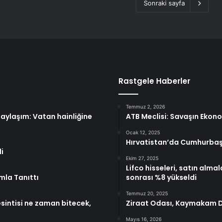
Sonraki sayfa
Rastgele Haberler
Temmuz 2, 2026
ylaşım: Vatan hainliğine
ATB Meclisi: Savaşın Ekonom
Ocak 12, 2025
Hırvatistan’da Cumhurbaşka
i
Ekim 27, 2025
Lifco hisseleri, satın alma
mla Tanıttı
sonrası %8 yükseldi
Temmuz 20, 2025
esintisi ne zaman bitecek,
Ziraat Odası, Kaymakam Du
Mayıs 16, 2026