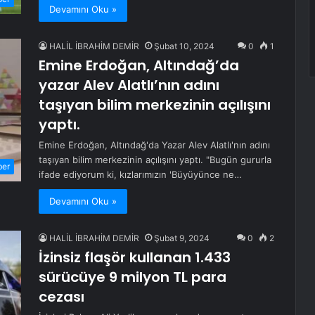
Devamını Oku »
HALİL İBRAHİM DEMİR
Şubat 10, 2024
0
1
Emine Erdoğan, Altındağ’da
yazar Alev Alatlı’nın adını
taşıyan bilim merkezinin açılışını
yaptı.
Emine Erdoğan, Altındağ'da Yazar Alev Alatlı'nın adını
taşıyan bilim merkezinin açılışını yaptı. "Bugün gururla
ber
ifade ediyorum ki, kızlarımızın 'Büyüyünce ne…
Devamını Oku »
HALİL İBRAHİM DEMİR
Şubat 9, 2024
0
2
İzinsiz flaşör kullanan 1.433
sürücüye 9 milyon TL para
cezası