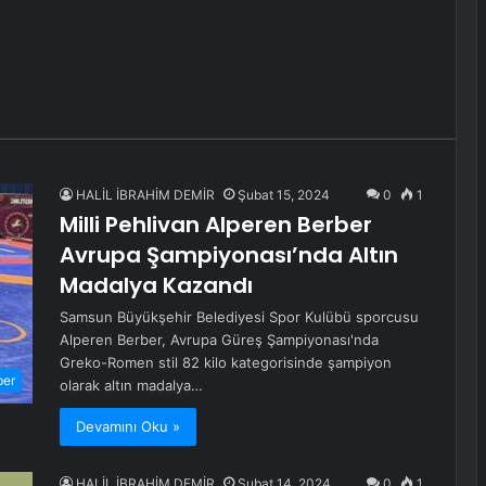
HALİL İBRAHİM DEMİR
Şubat 15, 2024
0
1
Milli Pehlivan Alperen Berber
Avrupa Şampiyonası’nda Altın
Madalya Kazandı
Samsun Büyükşehir Belediyesi Spor Kulübü sporcusu
Alperen Berber, Avrupa Güreş Şampiyonası'nda
Greko-Romen stil 82 kilo kategorisinde şampiyon
ber
olarak altın madalya…
Devamını Oku »
HALİL İBRAHİM DEMİR
Şubat 14, 2024
0
1