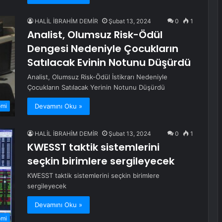
HALİL İBRAHİM DEMİR
Şubat 13, 2024
0
1
Analist, Olumsuz Risk-Ödül
Dengesi Nedeniyle Çocukların
Satılacak Evinin Notunu Düşürdü
Analist, Olumsuz Risk-Ödül İstikrarı Nedeniyle
Çocukların Satılacak Yerinin Notunu Düşürdü
Devamını Oku »
omi
HALİL İBRAHİM DEMİR
Şubat 13, 2024
0
1
KWESST taktik sistemlerini
seçkin birimlere sergileyecek
KWESST taktik sistemlerini seçkin birimlere
sergileyecek
Devamını Oku »
omi