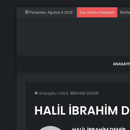
Dokuz
Perşembe, Ağustos 6 2026
Son Dakika Haberleri
ANASAY
Anasayfa
/
HALİL İBRAHİM DEMİR
HALİL İBRAHİM 
HALİL İBRAHİM DEMİR