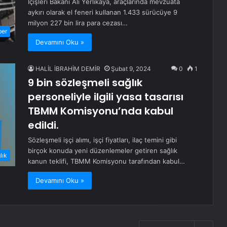
İçişleri Bakanı Ali Yerlikaya, araçlarında mevzuata
aykırı olarak el feneri kullanan 1.433 sürücüye 9
milyon 227 bin lira para cezası…
ber
Devamını Oku »
HALİL İBRAHİM DEMİR
Şubat 9, 2024
0
1
9 bin sözleşmeli sağlık
personeliyle ilgili yasa tasarısı
TBMM Komisyonu’nda kabul
edildi.
Sözleşmeli işçi alımı, işçi fiyatları, ilaç temini gibi
birçok konuda yeni düzenlemeler getiren sağlık
lık
kanun teklifi, TBMM Komisyonu tarafından kabul…
Devamını Oku »