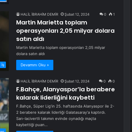
HALİL İBRAHİM DEMİR
Şubat 12, 2024
0
1
Martin Marietta toplam
operasyonları 2,05 milyar dolara
satın aldı
Martin Marietta toplam operasyonları 2,05 milyar
dolara satın aldı
Devamını Oku »
İş
HALİL İBRAHİM DEMİR
Şubat 12, 2024
0
0
F.Bahçe, Alanyaspor’la berabere
kalarak liderliğini kaybetti
F.Bahçe, Süper Lig'in 25. haftasında Alanyaspor ile 2-
2 berabere kalarak liderliği Galatasaray'a kaptırdı.
Sarı-lacivertli takımın evinde oynadığı maçta
kaybettiği puan…
ber