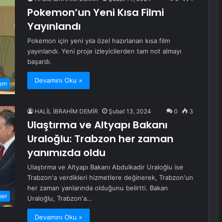
Pokemon’un Yeni Kısa Filmi
Yayınlandı
Pokemon için yeni yıla özel hazırlanan kısa film
yayınlandı. Yeni proje izleyicilerden tam not almayı
başardı.
Devamını Oku »
am
HALİL İBRAHİM DEMİR
Şubat 13, 2024
0
3
Ulaştırma ve Altyapı Bakanı
Uraloğlu: Trabzon her zaman
yanımızda oldu
Ulaştırma ve Altyapı Bakanı Abdulkadir Uraloğlu ise
Trabzon'a verdikleri hizmetlere değinerek, Trabzon'un
her zaman yanlarında olduğunu belirtti. Bakan
ber
Uraloğlu, Trabzon'a…
Devamını Oku »