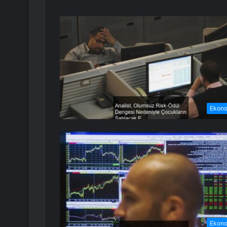
Ekon
Ekon