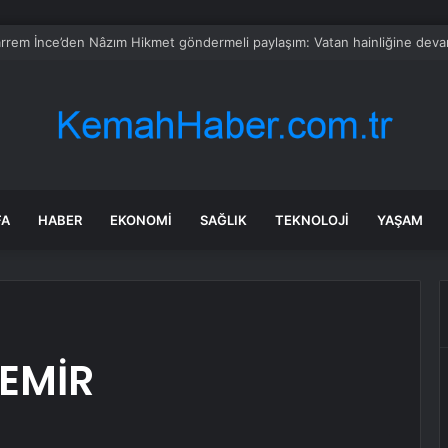
 Eylül nitelikli hekim kadrosunu güçlendirdi
FA
HABER
EKONOMI
SAĞLIK
TEKNOLOJI
YAŞAM
DEMİR