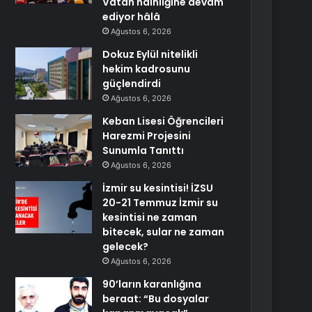
Vatan hainliğine devam
ediyor hâlâ
Ağustos 6, 2026
Dokuz Eylül nitelikli
hekim kadrosunu
güçlendirdi
Ağustos 6, 2026
Keban Lisesi Öğrencileri
Harezmi Projesini
Sunumla Tanıttı
Ağustos 6, 2026
İzmir su kesintisi! İZSU
20-21 Temmuz İzmir su
kesintisi ne zaman
bitecek, sular ne zaman
gelecek?
Ağustos 6, 2026
90’ların karanlığına
beraat: “Bu dosyalar