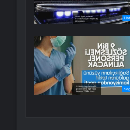
Ha
Sağ