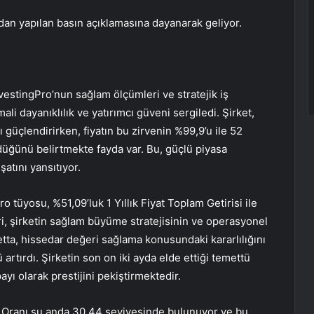
ndan yapılan basın açıklamasına dayanarak geliyor.
vestingPro’nun sağlam ölçümleri ve stratejik iş
li dayanıklılık ve yatırımcı güveni sergiledi. Şirket,
güçlendirirken, fiyatın bu zirvenin %99,9’u ile 52
düğünü belirtmekte fayda var. Bu, güçlü piyasa
şatını yansıtıyor.
o tüyosu, %51,09’luk 1 Yıllık Fiyat Toplam Getirisi ile
tiri, şirketin sağlam büyüme stratejisinin ve operasyonel
ietta, hissedar değeri sağlama konusundaki kararlılığını
rtırdı. Şirketin son on iki ayda elde ettiği temettü
payı olarak prestijini pekiştirmektedir.
K Oranı şu anda 30,44 seviyesinde bulunuyor ve bu