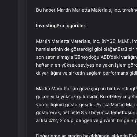
Bu haber Martin Marietta Materials, Inc. tarafı
InvestingPro İçgörüleri
Martin Marietta Materials, Inc. (NYSE: MLM), In
hamlelerinin de gösterdiği gibi olağanüstü bir ma
son satın almayla Güneydoğu ABD’deki varlığını 
haftanın en yüksek seviyesine yakın işlem gör
duyarlılığını ve şirketin sağlam performans gidi
Martin Marietta için göze çarpan bir InvestingPr
geçen yılki yüksek getirisidir. Bu etkileyici ge
verimliliğinin göstergesidir. Ayrıca Martin Mar
göstererek, üst üste 8 yıl boyunca temettüsünü a
artışı %12,12 olup, dengeli ve güvenli bir gelir 
Değerleme açısından bakıldığında, şirketin F/