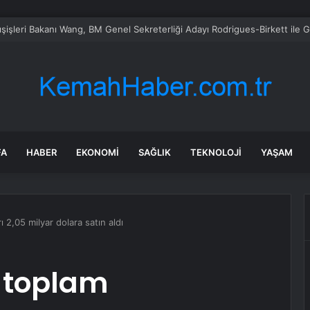
en’de Teknoloji Atölyesi Açıldı
FA
HABER
EKONOMI
SAĞLIK
TEKNOLOJI
YAŞAM
 2,05 milyar dolara satın aldı
a toplam