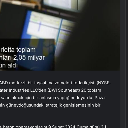
 ABD merkezli bir inşaat malzemeleri tedarikçisi. (NYSE:
ater Industries LLC’den (BWI Southeast) 20 toplam
 satın almak için bir anlaşma yaptığını duyurdu. Pazar
’nin güneydoğusundaki stratejik genişlemesinin bir
 ve beton operasyonlarını 9 Şubat 2024 Cuma günü 2,1