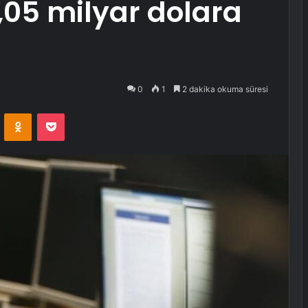
,05 milyar dolara
0
1
2 dakika okuma süresi
VKontakte
Odnoklassniki
Pocket