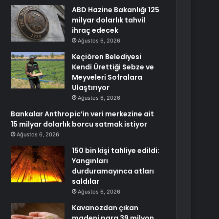
ABD Hazine Bakanlığı 125
milyar dolarlık tahvil
ihraç edecek
Ağustos 6, 2026
Keçiören Belediyesi
Kendi Ürettiği Sebze ve
Meyveleri Sofralara
Ulaştırıyor
Ağustos 6, 2026
Bankalar Anthropic’in veri merkezine ait
15 milyar dolarlık borcu satmak istiyor
Ağustos 6, 2026
150 bin kişi tahliye edildi:
Yangınları
durduramayınca atları
saldılar
Ağustos 6, 2026
Kavanozdan çıkan
madeni para 39 milyon