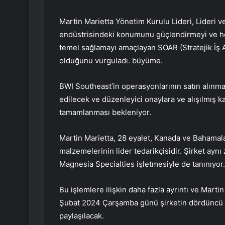
Martin Marietta Yönetim Kurulu Lideri, Lideri 
endüstrisindeki konumunu güçlendirmeyi ve hem
temel sağlamayı amaçlayan SOAR (Stratejik İş A
olduğunu vurguladı. büyüme.
BWI Southeast’in operasyonlarının satın alınmas
edilecek ve düzenleyici onaylara ve alışılmış ka
tamamlanması bekleniyor.
Martin Marietta, 28 eyalet, Kanada ve Bahamala
malzemelerinin lider tedarikçisidir. Şirket ay
Magnesia Specialties işletmesiyle de tanınıyor.
Bu işlemlere ilişkin daha fazla ayrıntı ve Mart
Şubat 2024 Çarşamba günü şirketin dördüncü ç
paylaşılacak.