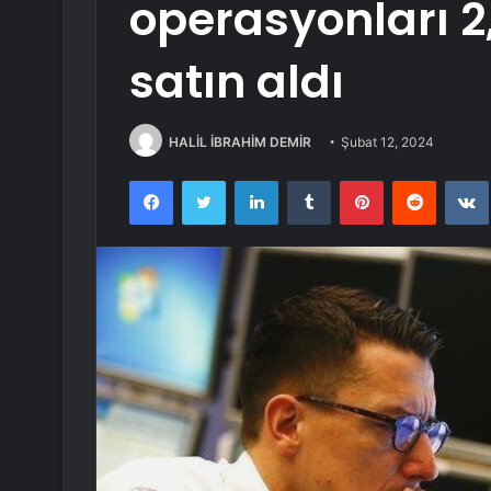
operasyonları 2
satın aldı
HALİL İBRAHİM DEMİR
Şubat 12, 2024
Facebook
Twitter
LinkedIn
Tumblr
Pinterest
Reddit