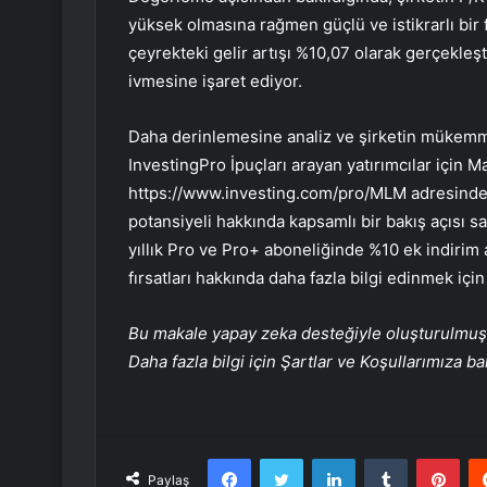
yüksek olmasına rağmen güçlü ve istikrarlı bir 
çeyrekteki gelir artışı %10,07 olarak gerçekleşt
ivmesine işaret ediyor.
Daha derinlemesine analiz ve şirketin mükemmel
InvestingPro İpuçları arayan yatırımcılar için Ma
https://www.investing.com/pro/MLM adresinden e
potansiyeli hakkında kapsamlı bir bakış açısı sa
yıllık Pro ve Pro+ aboneliğinde %10 ek indirim
fırsatları hakkında daha fazla bilgi edinmek i
Bu makale yapay zeka desteğiyle oluşturulmuş, 
Daha fazla bilgi için Şartlar ve Koşullarımıza ba
Facebook
Twitter
LinkedIn
Tumblr
Pint
Paylaş