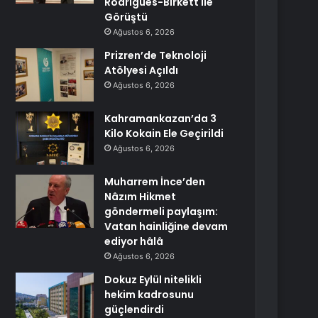
Rodrigues-Birkett ile
Görüştü
Ağustos 6, 2026
Prizren’de Teknoloji
Atölyesi Açıldı
Ağustos 6, 2026
Kahramankazan’da 3
Kilo Kokain Ele Geçirildi
Ağustos 6, 2026
Muharrem İnce’den
Nâzım Hikmet
göndermeli paylaşım:
Vatan hainliğine devam
ediyor hâlâ
Ağustos 6, 2026
Dokuz Eylül nitelikli
hekim kadrosunu
güçlendirdi