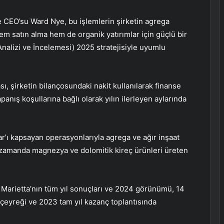
ve CEO’su Ward Nye, bu işlemlerin şirketin agrega
 satın alma hem de organik yatırımlar için güçlü bir
nalizi ve İncelemesi) 2025 stratejisiyle uyumlu
ı, şirketin bilançosundaki nakit kullanılarak finanse
panış koşullarına bağlı olarak yılın ilerleyen aylarında
r’ı kapsayan operasyonlarıyla agrega ve ağır inşaat
nı zamanda magnezya ve dolomitik kireç ürünleri üreten
in Marietta’nın tüm yıl sonuçları ve 2024 görünümü, 14
eyreği ve 2023 tam yıl kazanç toplantısında