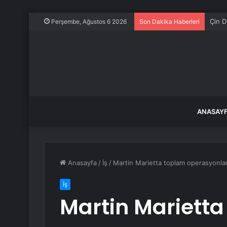
Prizr
Perşembe, Ağustos 6 2026
Son Dakika Haberleri
ANASAY
Anasayfa
/
İş
/
Martin Marietta toplam operasyonları
İş
Martin Mariett