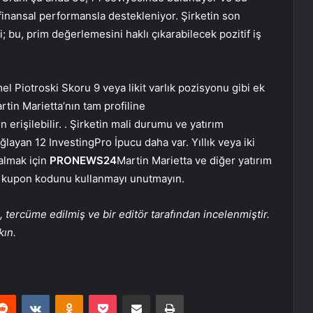
finansal performansla destekleniyor. Şirketin son
i; bu, prim değerlemesini haklı çıkarabilecek pozitif iş
 Piotroski Skoru 9 veya likit varlık pozisyonu gibi ek
rtin Marietta’nın tam profiline
rişilebilir. . Şirketin mali durumu ve yatırım
ğlayan 12 InvestingPro İpucu daha var. Yıllık veya iki
 almak için
PRONEWS24
Martin Marietta ve diğer yatırım
çin kupon kodunu kullanmayı unutmayın.
tercüme edilmiş ve bir editör tarafından incelenmiştir.
kın.
erest
Reddit
VKontakte
Odnoklassniki
Pocket
E-Posta ile paylaş
Yazdır