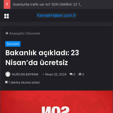
İstanbul’da trafik var mı? SON DAKİKA! 22 Temmuz Çarşamba hangi ilçelerde trafik var, hangi yollar kapalı?
Menü
Anasayfa
/
Ekonomi
Ekonomi
Bakanlık açıkladı: 23
Nisan’da ücretsiz
NURCAN BAYRAM
Nisan 22, 2024
0
0
1 dakika okuma süresi