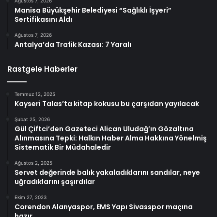
Ağustos 7, 2026
Manisa Büyükşehir Belediyesi “Sağlıklı İşyeri”
Sertifikasını Aldı
Ağustos 7, 2026
Antalya’da Trafik Kazası: 7 Yaralı
Rastgele Haberler
Temmuz 12, 2025
Kayseri Talas’ta kitap kokusu bu çarşıdan yayılacak
Şubat 25, 2026
Gül Çiftci’den Gazeteci Alican Uludağ’ın Gözaltına
Alınmasına Tepki: Halkın Haber Alma Hakkına Yönelmiş
Sistematik Bir Müdahaledir
Ağustos 2, 2025
Servet değerinde balık yakaladıklarını sandılar, neye
uğradıklarını şaşırdılar
Ekim 27, 2023
Corendon Alanyaspor, EMS Yapı Sivasspor maçına
hazır