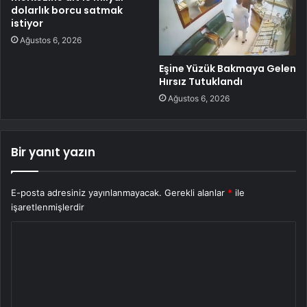
dolarlık borcu satmak
istiyor
Ağustos 6, 2026
Eşine Yüzük Bakmaya Gelen
Hırsız Tutuklandı
Ağustos 6, 2026
Bir yanıt yazın
E-posta adresiniz yayınlanmayacak.
Gerekli alanlar
*
ile
işaretlenmişlerdir
Y
o
r
u