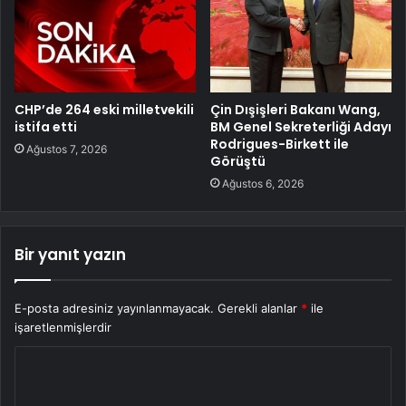
CHP’de 264 eski milletvekili
Çin Dışişleri Bakanı Wang,
istifa etti
BM Genel Sekreterliği Adayı
Rodrigues-Birkett ile
Ağustos 7, 2026
Görüştü
Ağustos 6, 2026
Bir yanıt yazın
E-posta adresiniz yayınlanmayacak.
Gerekli alanlar
*
ile
işaretlenmişlerdir
Y
o