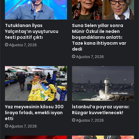
Tutuklanan İlyas
Suna Selen yıllar sonra
Yalçıntaş’ın uyuşturucu
Münir Özkul ile neden
testi pozitif çıktı
boşandıklarını anlattı:
Taze kana ihtiyacım var
Ağustos 7, 2026
dedi
Ağustos 7, 2026
Yaz meyvesinin kilosu 300
İstanbul’a poyraz uyarısı:
liraya fırladı, emekli isyan
Rüzgar kuvvetlenecek!
etti
Ağustos 7, 2026
Ağustos 7, 2026