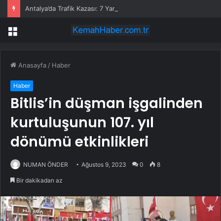
Antalya’da Trafik Kazası: 7 Yaralı
Menü
Anasayfa
/
Haber
Haber
Bitlis’in düşman işgalinden
kurtuluşunun 107. yıl
dönümü etkinlikleri
NUMAN ÖNDER
Ağustos 9, 2023
0
8
Bir dakikadan az