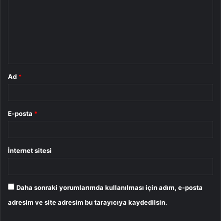
r
u
m
*
Ad
*
E-posta
*
İnternet sitesi
Daha sonraki yorumlarımda kullanılması için adım, e-posta
adresim ve site adresim bu tarayıcıya kaydedilsin.