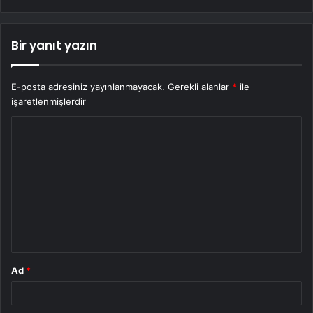
Bir yanıt yazın
E-posta adresiniz yayınlanmayacak.
Gerekli alanlar
*
ile
işaretlenmişlerdir
Y
o
r
u
m
*
Ad
*