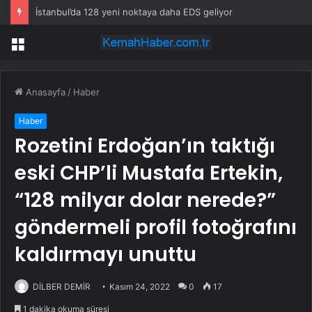
İstanbul’da 128 yeni noktaya daha EDS geliyor
Menü
Anasayfa
/
Haber
Haber
Rozetini Erdoğan’ın taktığı
eski CHP’li Mustafa Ertekin,
“128 milyar dolar nerede?”
göndermeli profil fotoğrafını
kaldırmayı unuttu
DİLBER DEMİR
Kasım 24, 2022
0
17
1 dakika okuma süresi