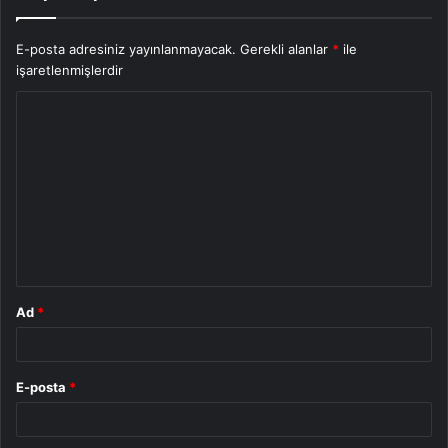
E-posta adresiniz yayınlanmayacak.
Gerekli alanlar
*
ile
işaretlenmişlerdir
Y
o
r
u
m
*
Ad
*
E-posta
*