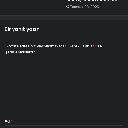
Temmuz 23, 2026
Bir yanıt yazın
E-posta adresiniz yayınlanmayacak.
Gerekli alanlar
*
ile
işaretlenmişlerdir
Y
o
r
u
m
*
Ad
*