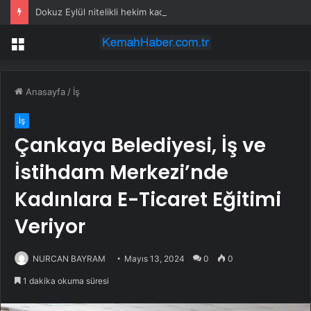
Dokuz Eylül nitelikli hekim kadrosunu güçlendirdi
Menü
Anasayfa
/
İş
İş
Çankaya Belediyesi, İş ve
İstihdam Merkezi’nde
Kadınlara E-Ticaret Eğitimi
Veriyor
NURCAN BAYRAM
Mayıs 13, 2024
0
0
1 dakika okuma süresi