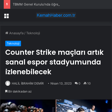
TBMM Genel Kurulu’nda öğretim elemanlarına güvenlik soruşturmasını öngören madde tekliften çıkarıldı
Menü
Anasayfa
/
Teknoloji
Teknoloji
Counter Strike maçları artık
sanal espor stadyumunda
izlenebilecek
HALİL İBRAHİM DEMİR
Nisan 13, 2023
0
10
Bir dakikadan az