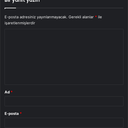
E-posta adresiniz yayınlanmayacak.
Gerekli alanlar
*
ile
işaretlenmişlerdir
Y
o
r
u
m
*
Ad
*
E-posta
*