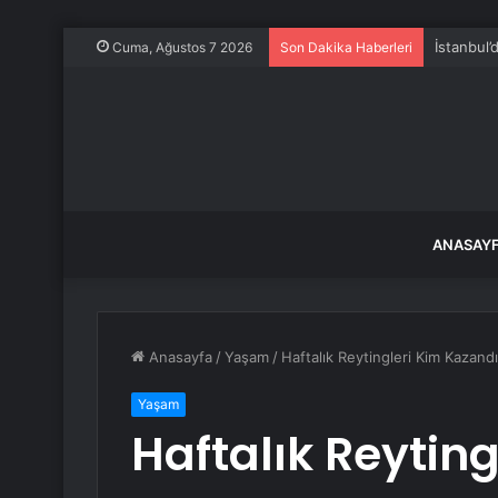
İstanbul’
Cuma, Ağustos 7 2026
Son Dakika Haberleri
ANASAY
Anasayfa
/
Yaşam
/
Haftalık Reytingleri Kim Kazandı
Yaşam
Haftalık Reytin