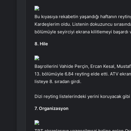
Bu kıyasıya rekabetin yaşandığı haftanın reyting
Kardeşlerim oldu. Listenin dokuzuncu sırasında
bölümüyle seyirciyi ekrana kilitlemeyi başardı v
8. Hile
Başrollerini Vahide Perçin, Ercan Kesal, Musta
13. bölümüyle 6.84 reyting elde etti. ATV ekran
listeye 8. sıradan girdi.
Dizi reyting listelerindeki yerini koruyacak gib
7. Organizasyon
TRT ekranlarının vazgeçilmezi haline gelen Organ