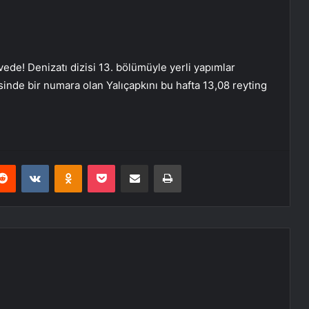
irvede! Denizatı dizisi 13. bölümüyle yerli yapımlar
esinde bir numara olan Yalıçapkını bu hafta 13,08 reyting
erest
Reddit
VKontakte
Odnoklassniki
Pocket
E-Posta ile paylaş
Yazdır