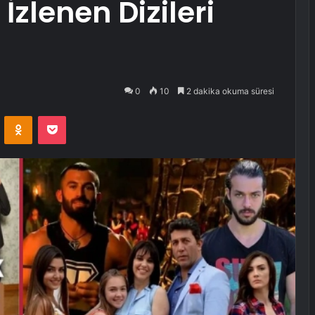
İzlenen Dizileri
0
10
2 dakika okuma süresi
VKontakte
Odnoklassniki
Pocket