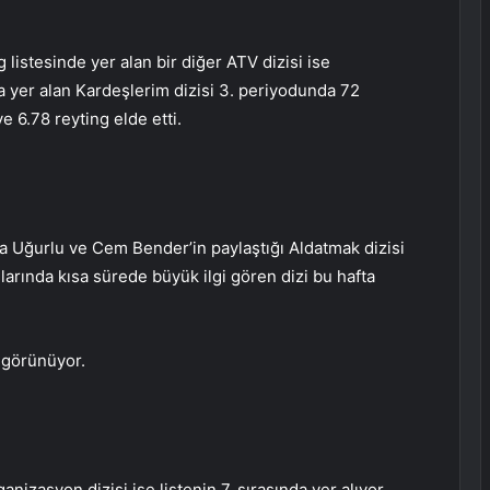
 listesinde yer alan bir diğer ATV dizisi ise
 yer alan Kardeşlerim dizisi 3. periyodunda 72
e 6.78 reyting elde etti.
fa Uğurlu ve Cem Bender’in paylaştığı Aldatmak dizisi
larında kısa sürede büyük ilgi gören dizi bu hafta
i görünüyor.
izasyon dizisi ise listenin 7. sırasında yer alıyor.