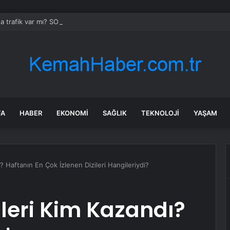
da trafik var mı? SON DAKİKA! 22 Temmuz Çarşamba hangi ilçelerde trafik 
FA
HABER
EKONOMI
SAĞLIK
TEKNOLOJI
YAŞAM
? Haftanın En Çok İzlenen Dizileri Hangileriydi?
gleri Kim Kazandı?