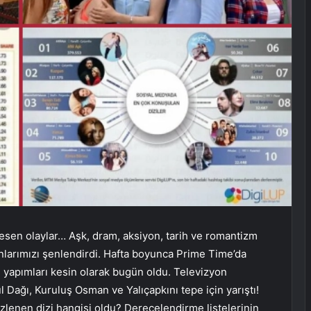
kesen olaylar… Aşk, dram, aksiyon, tarih ve romantizm
nlarımızı şenlendirdi. Hafta boyunca Prime Time’da
en yapımları kesin olarak bugün oldu. Televizyon
ül Dağı, Kuruluş Osman ve Yalıçapkını tepe için yarıştı!
izlenen dizi hangisi oldu? Derecelendirme listelerinin