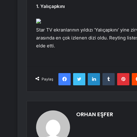
1. Yalıçapkını
Star TV ekranlarının yıldızı ‘Yalıçapkını’ yine z
arasında en çok izlenen dizi oldu. Reyting list
elde etti.
Facebook
Twitter
LinkedIn
Tumblr
Pint
Paylaş
ORHAN EŞFER