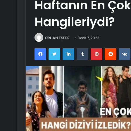
Haftanın En Çok 
Hangileriydi?
ORHAN EŞFER
Ocak 7, 2023
Facebook
Twitter
LinkedIn
Tumblr
Pinterest
Reddit